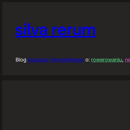
silva rerum
Blog
Łukasza Horodeckiego
o:
rowerowaniu
,
n