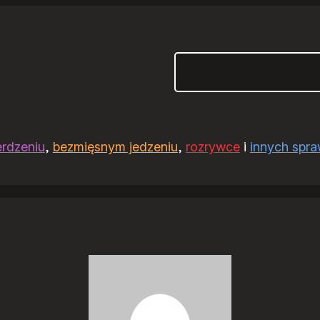
Szukaj
erdzeniu
,
bezmięsnym jedzeniu
,
rozrywce
i
innych spr