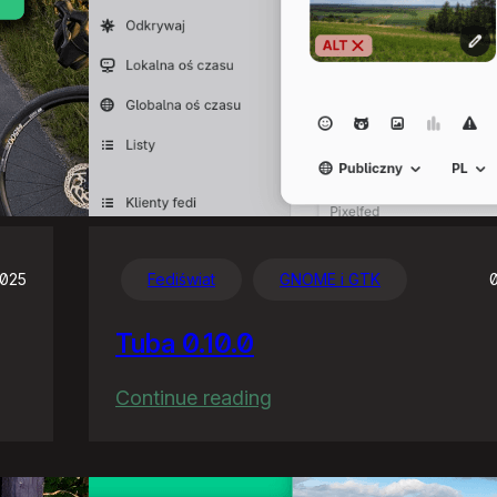
2025
Fediświat
GNOME i GTK
Tuba 0.10.0
:
Continue reading
Tuba
0.10.0