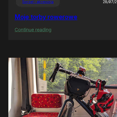
Sprzęt i akcesoria
28/07/
Moje torby rowerowe
:
Continue reading
Moje
torby
rowerowe