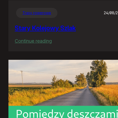
Trasy rowerowe
24/08/
Stary Kolejowy Szlak
:
Continue reading
Stary
Kolejowy
Szlak