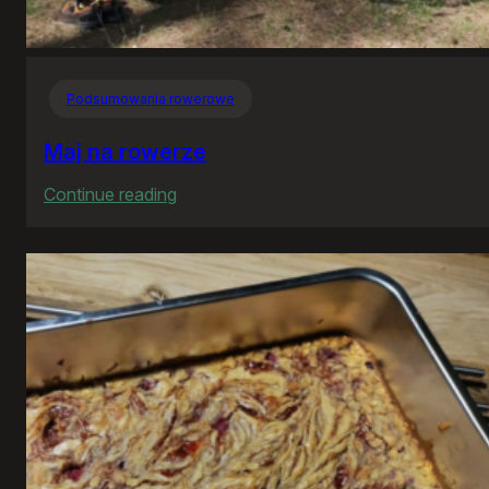
Podsumowania rowerowe
Maj na rowerze
:
Continue reading
Maj
na
rowerze