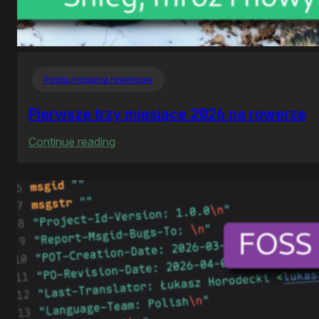
Podsumowania rowerowe
Pierwsze trzy miesiące 2026 na rowerze
:
Continue reading
Pierwsze
trzy
miesiące
2026
na
rowerze