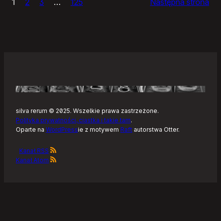
1
2
3
…
125
Następna strona
–
Tonearm,
nowy
klient
Tidala
dla
Linuksa
silva rerum © 2025. Wszelkie prawa zastrzeżone.
Polityka prywatności, ciastka i takie tam
.
Oparte na
WordPress
ie z motywem
Raft
autorstwa Otter.
Kanał RSS
Kanał Atom