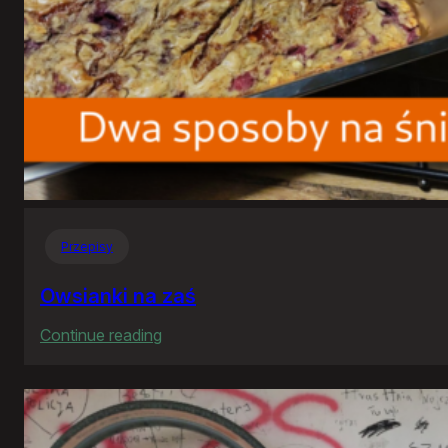
Przepisy
Owsianki na zaś
:
Continue reading
Owsianki
na
zaś