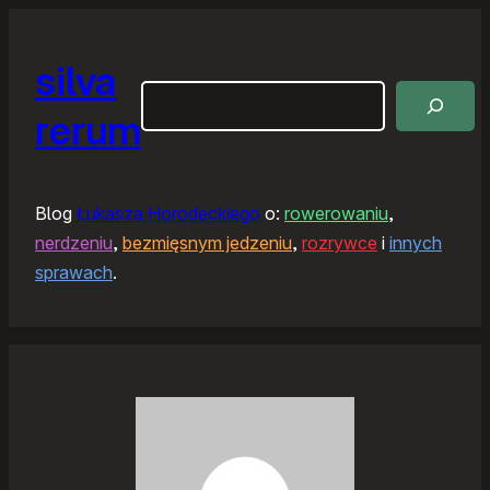
silva
Szukaj
rerum
Blog
Łukasza Horodeckiego
o:
rowerowaniu
,
nerdzeniu
,
bezmięsnym jedzeniu
,
rozrywce
i
innych
sprawach
.