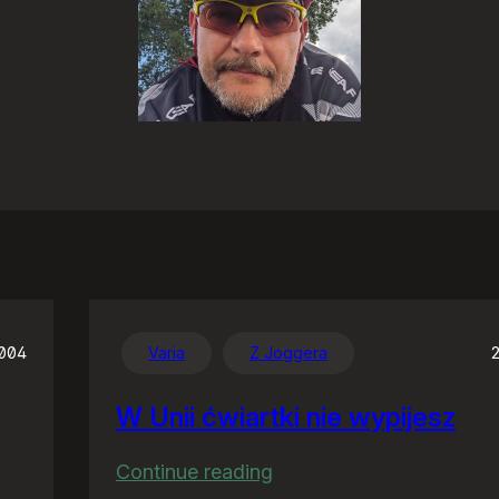
2004
Varia
Z Joggera
W Unii ćwiartki nie wypijesz
:
Continue reading