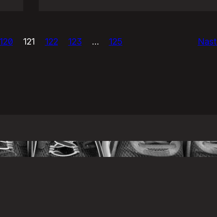
USAńska
prasówka.
120
121
122
123
…
125
Nast