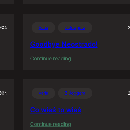
W
Unii
ćwiartki
nie
2004
Varia
Z Joggera
wypijesz
Goodbye Neostrado!
:
Continue reading
Goodbye
Neostrado!
2004
Varia
Z Joggera
Co wieś to wieś
:
Continue reading