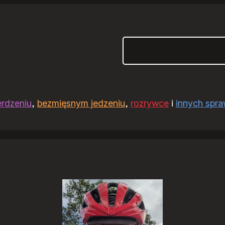
Szukaj
erdzeniu
,
bezmięsnym jedzeniu
,
rozrywce
i
innych spr