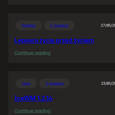
Nocny
gość
Polityka
Z Joggera
27/05/
Leppera życie przed życiem
:
Continue reading
Leppera
życie
przed
życiem
Linux
Z Joggera
23/05/
IceWM 1.2.14
:
Continue reading