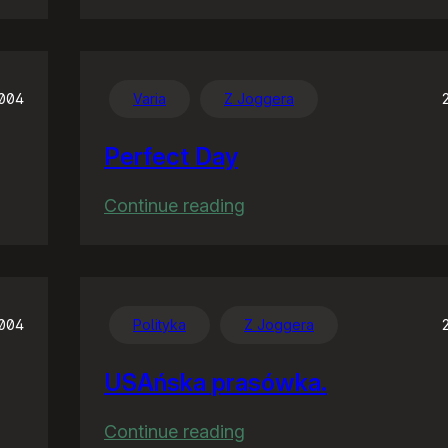
Co
wieś
to
wieś
2004
Varia
Z Joggera
Perfect Day
:
Continue reading
Perfect
Day
2004
Polityka
Z Joggera
USAńska prasówka.
:
Continue reading