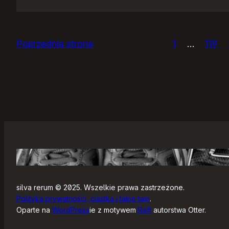
IceWM
1.2.14
Poprzednia strona
1
…
119
silva rerum © 2025. Wszelkie prawa zastrzeżone.
Polityka prywatności, ciastka i takie tam
.
Oparte na
WordPress
ie z motywem
Raft
autorstwa Otter.