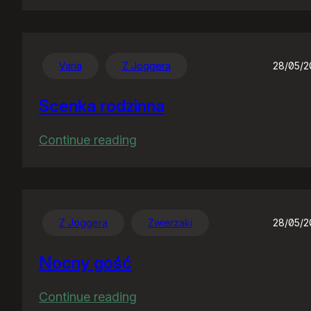
Nawet
sobie
nie
wyobrażacie…
Varia
Z Joggera
28/05/
Scenka rodzinna
:
Continue reading
Scenka
rodzinna
Z Joggera
Zwierzaki
28/05/
Nocny gość
:
Continue reading