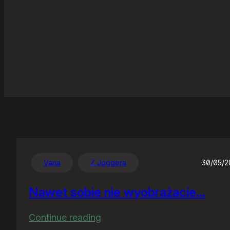
Varia
Z Joggera
30/05/
Nawet sobie nie wyobrażacie…
:
Continue reading