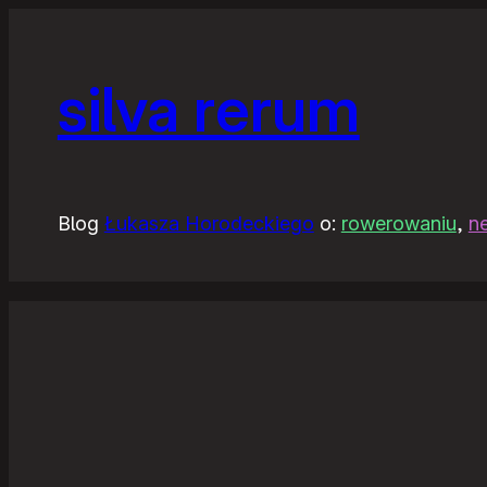
silva rerum
Blog
Łukasza Horodeckiego
o:
rowerowaniu
,
n