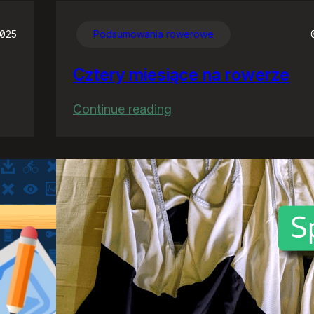
2025
Podsumowania rowerowe
Cztery miesiące na rowerze
:
Continue reading
Cztery
miesiące
na
rowerze