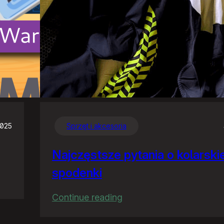
2025
Sprzęt i akcesoria
Najczęstsze pytania o kolarski
spodenki
:
Continue reading
Najczęstsze