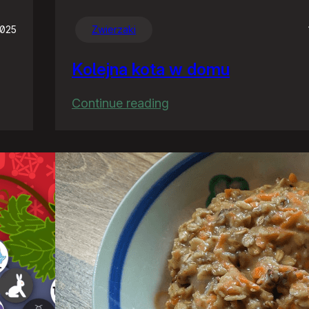
2025
Zwierzaki
Kolejna kota w domu
:
Continue reading
Kolejna
kota
w
domu