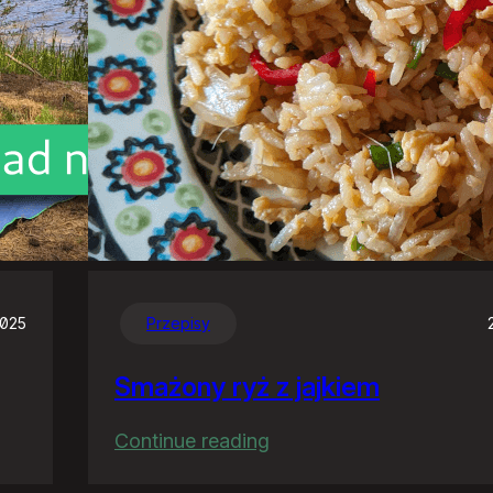
2025
Przepisy
Smażony ryż z jajkiem
:
Continue reading
Smażony