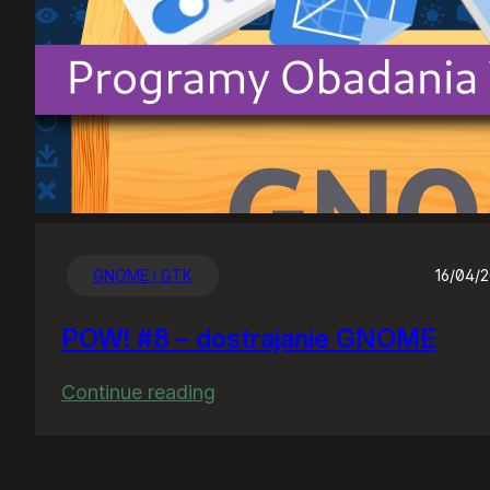
GNOME i GTK
16/04/
POW! #8 – dostrajanie GNOME
:
Continue reading
POW!
#8
–