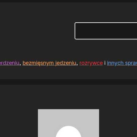
Szukaj
erdzeniu
,
bezmięsnym jedzeniu
,
rozrywce
i
innych spr