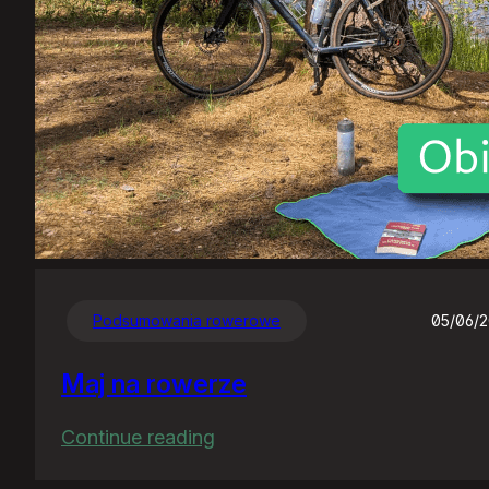
Podsumowania rowerowe
05/06/
Maj na rowerze
:
Continue reading
Maj