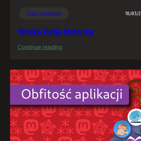
Trasy rowerowe
18/03/
Wielka Pętla Notecka
:
Continue reading
Wielka
Pętla
Notecka