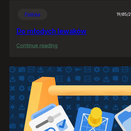
Polityka
19/05/
Do młodych lewaków
:
Continue reading
Do
młodych
lewaków