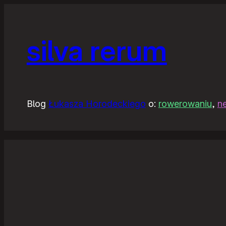
silva rerum
Blog
Łukasza Horodeckiego
o:
rowerowaniu
,
n