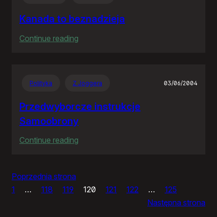
RP
Kanada to beznadzieja
:
Continue reading
Kanada
to
beznadzieja
Polityka
Z Joggera
03/06/2004
Przedwyborcze instrukcje
Samoobrony
:
Continue reading
Przedwyborcze
instrukcje
Poprzednia strona
Samoobrony
1
…
118
119
120
121
122
…
125
Następna strona