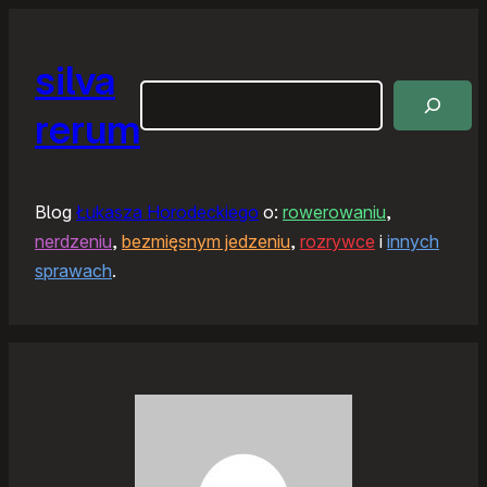
silva
Szukaj
rerum
Blog
Łukasza Horodeckiego
o:
rowerowaniu
,
nerdzeniu
,
bezmięsnym jedzeniu
,
rozrywce
i
innych
sprawach
.