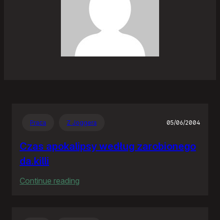
Praca
Z Joggera
05/06/2004
Czas apokalipsy według zarobionego
da.killi
:
Continue reading
Czas
apokalipsy
według