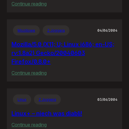
:
Continue reading
Policja
bije
policję
Mozillowe
Z Joggera
04/06/2004
Mozilla/5.0 (X11; U; Linux i686; en-US;
rv:1.8a2) Gecko/20040603
Firefox/0.8.0+
:
Continue reading
Mozilla/5.0
(X11;
U;
Linux
Z Joggera
03/06/2004
Linux
i686;
Linux+ – niech was diabli!
en-
:
Continue reading
US;