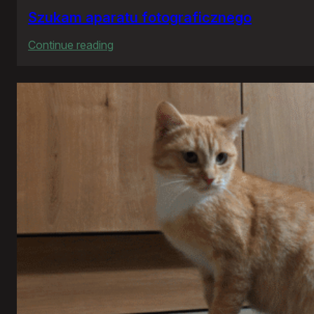
Szukam aparatu fotograficznego
:
Continue reading
Szukam
aparatu
fotograficznego