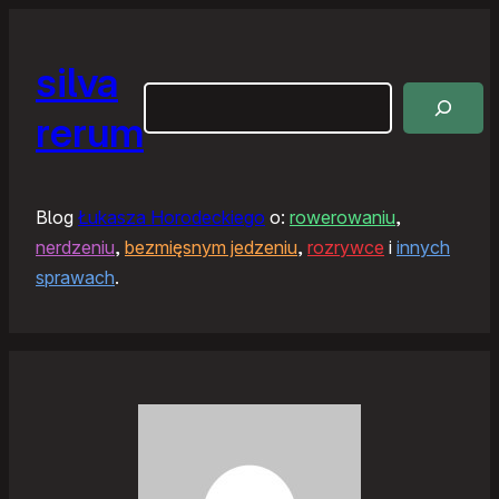
silva
Szukaj
rerum
Blog
Łukasza Horodeckiego
o:
rowerowaniu
,
nerdzeniu
,
bezmięsnym jedzeniu
,
rozrywce
i
innych
sprawach
.