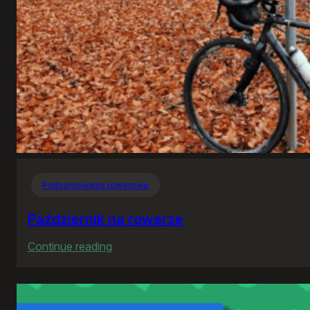
Podsumowania rowerowe
Październik na rowerze
:
Continue reading
Październik
na
rowerze