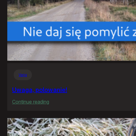
Varia
Uwaga, polowanie!
:
Continue reading
Uwaga,
polowanie!