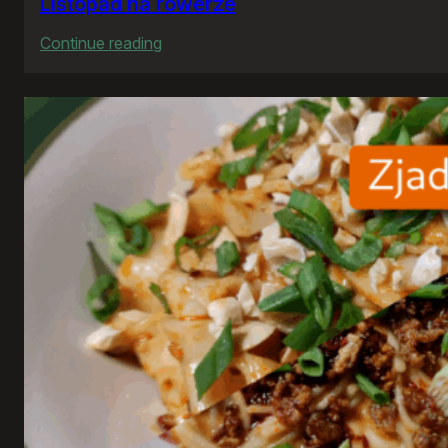
Listopad na rowerze
:
Continue reading
Listopad
na
rowerze