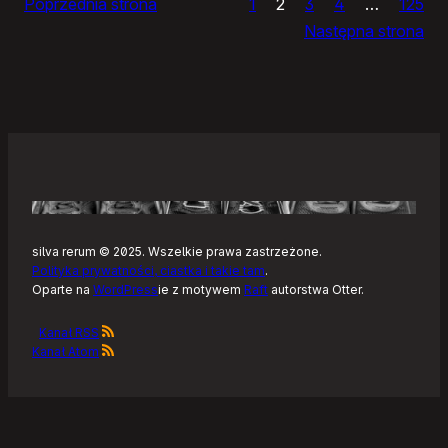
Poprzednia strona
1
2
3
4
…
125
Noteckie:
Następna strona
co
dalej?
silva rerum © 2025. Wszelkie prawa zastrzeżone.
Polityka prywatności, ciastka i takie tam
.
Oparte na
WordPress
ie z motywem
Raft
autorstwa Otter.
Kanał RSS
Kanał Atom