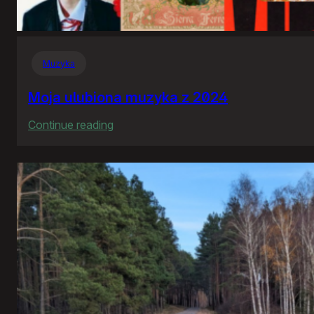
Muzyka
Moja ulubiona muzyka z 2024
:
Continue reading
Moja
ulubiona
muzyka
z
2024