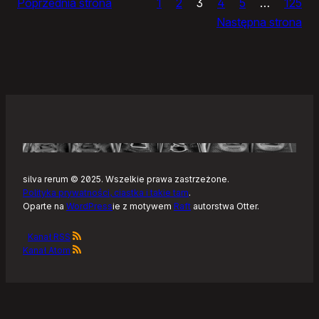
Poprzednia strona
1
2
3
4
5
…
125
i
Następna strona
żółtym
szlaku
Kaszubskiej
Marszruty
silva rerum © 2025. Wszelkie prawa zastrzeżone.
Polityka prywatności, ciastka i takie tam
.
Oparte na
WordPress
ie z motywem
Raft
autorstwa Otter.
Kanał RSS
Kanał Atom