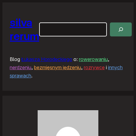
silva
Szukaj
rerum
Blog
Łukasza Horodeckiego
o:
rowerowaniu
,
nerdzeniu
,
bezmięsnym jedzeniu
,
rozrywce
i
innych
sprawach
.