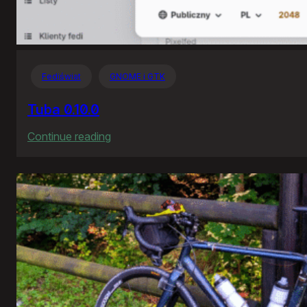
Fediświat
GNOME i GTK
Tuba 0.10.0
:
Continue reading
Tuba
0.10.0