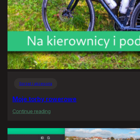
Sprzęt i akcesoria
Moje torby rowerowe
:
Continue reading
Moje
torby
rowerowe