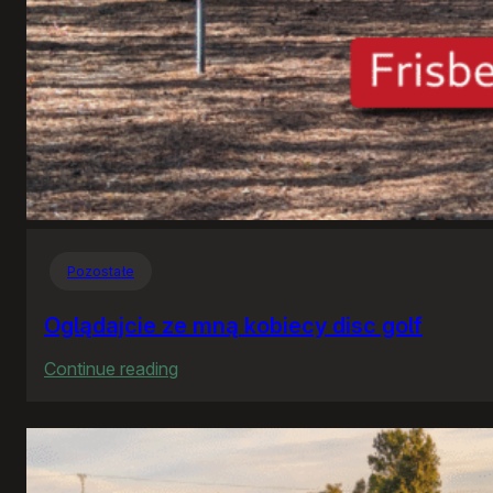
Pozostałe
Oglądajcie ze mną kobiecy disc golf
:
Continue reading
Oglądajcie
ze
mną
kobiecy