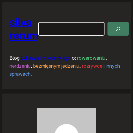
silva
Szukaj
rerum
Blog
Łukasza Horodeckiego
o:
rowerowaniu
,
nerdzeniu
,
bezmięsnym jedzeniu
,
rozrywce
i
innych
sprawach
.