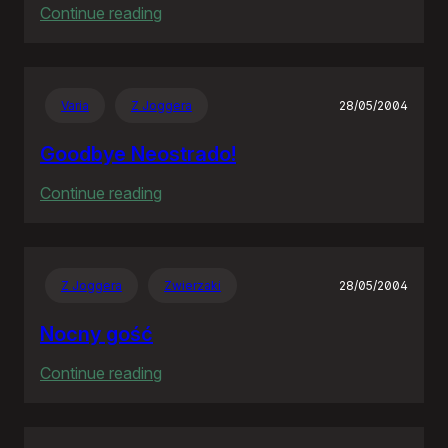
:
Continue reading
Scenka
rodzinna
Varia
Z Joggera
28/05/2004
Goodbye Neostrado!
:
Continue reading
Goodbye
Neostrado!
Z Joggera
Zwierzaki
28/05/2004
Nocny gość
:
Continue reading
Nocny
gość