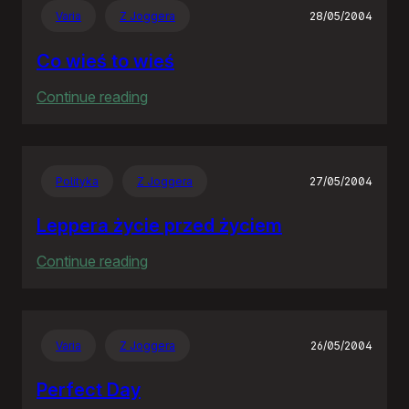
Varia
Z Joggera
28/05/2004
Co wieś to wieś
:
Continue reading
Co
wieś
to
Polityka
Z Joggera
27/05/2004
wieś
Leppera życie przed życiem
:
Continue reading
Leppera
życie
przed
Varia
Z Joggera
26/05/2004
życiem
Perfect Day