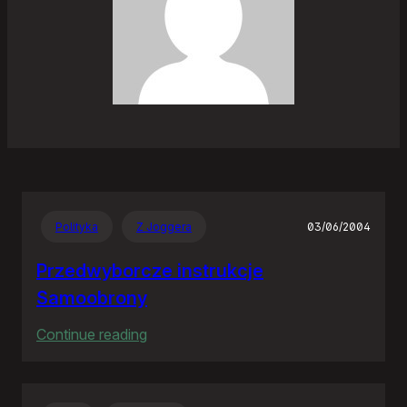
Polityka
Z Joggera
03/06/2004
Przedwyborcze instrukcje
Samoobrony
:
Continue reading
Przedwyborcze
instrukcje
Samoobrony