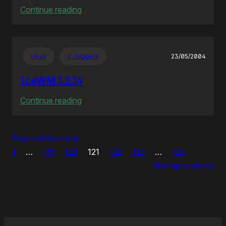
:
Continue reading
Perfect
Day
Linux
Z Joggera
23/05/2004
IceWM 1.2.14
:
Continue reading
IceWM
1.2.14
Poprzednia strona
1
…
119
120
121
122
123
…
125
Następna strona