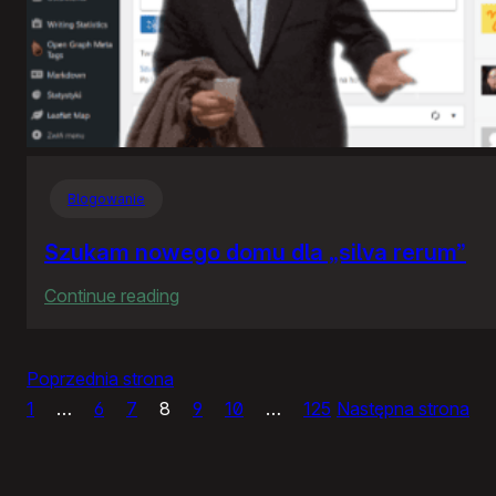
Blogowanie
Szukam nowego domu dla „silva rerum”
:
Continue reading
Szukam
nowego
Poprzednia strona
domu
1
…
6
7
8
9
10
…
125
Następna strona
dla
„silva
rerum”