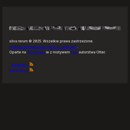
silva rerum © 2025. Wszelkie prawa zastrzeżone.
Polityka prywatności, ciastka i takie tam
.
Oparte na
WordPress
ie z motywem
Raft
autorstwa Otter.
Kanał RSS
Kanał Atom