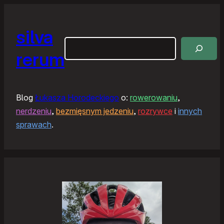
silva
Szukaj
rerum
Blog
Łukasza Horodeckiego
o:
rowerowaniu
,
nerdzeniu
,
bezmięsnym jedzeniu
,
rozrywce
i
innych
sprawach
.