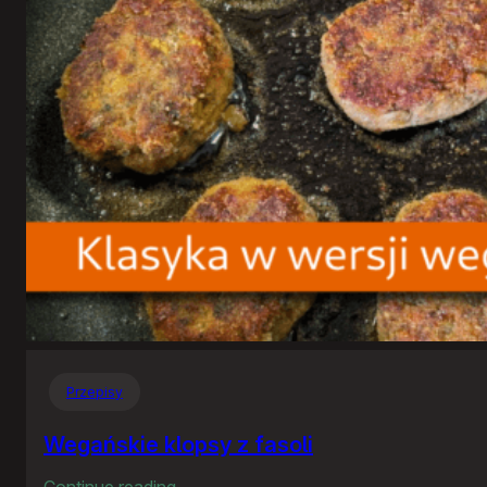
Przepisy
Wegańskie klopsy z fasoli
:
Continue reading