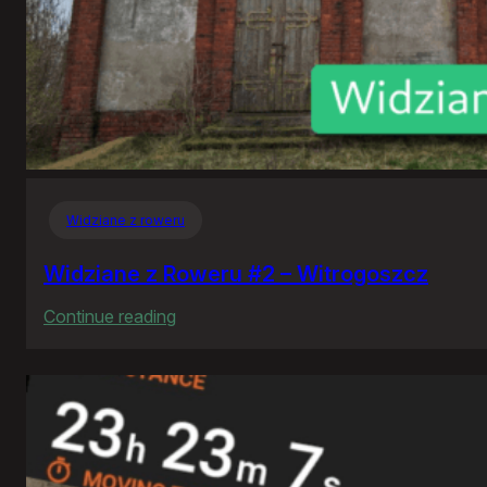
Widziane z roweru
Widziane z Roweru #2 – Witrogoszcz
:
Continue reading
Widziane
z
Roweru
#2
–