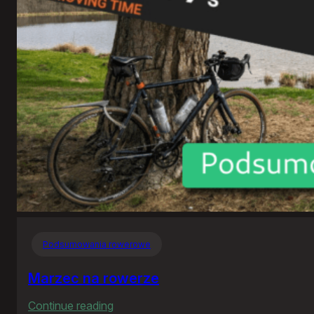
Witrogoszcz
Podsumowania rowerowe
Marzec na rowerze
:
Continue reading