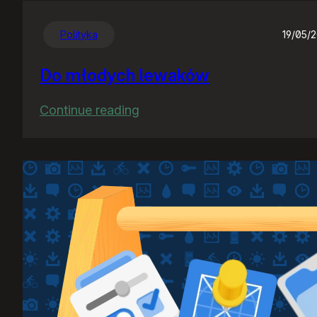
Polityka
19/05/
Do młodych lewaków
:
Continue reading
Do
młodych
lewaków