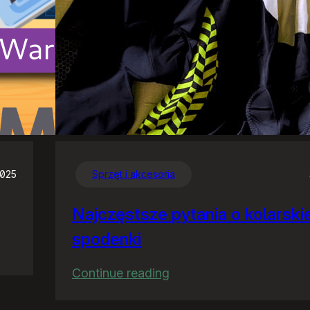
2025
Sprzęt i akcesoria
Najczęstsze pytania o kolarski
spodenki
:
Continue reading
Najczęstsze