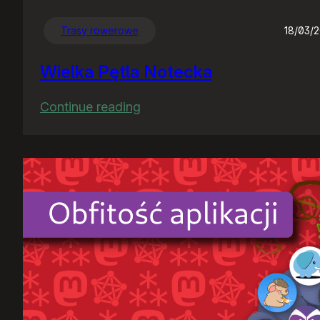
Trasy rowerowe
18/03/
Wielka Pętla Notecka
:
Continue reading
Wielka
Pętla
Notecka