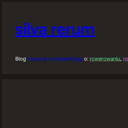
silva rerum
Blog
Łukasza Horodeckiego
o:
rowerowaniu
,
n