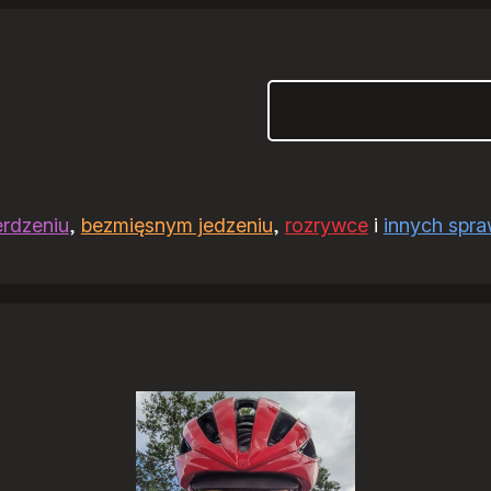
Szukaj
erdzeniu
,
bezmięsnym jedzeniu
,
rozrywce
i
innych spr