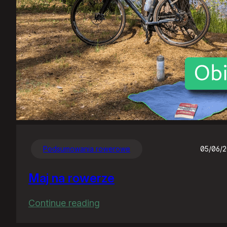
Podsumowania rowerowe
05/06/
Maj na rowerze
:
Continue reading
Maj