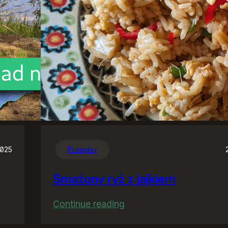
2025
Przepisy
Smażony ryż z jajkiem
:
Continue reading
Smażony