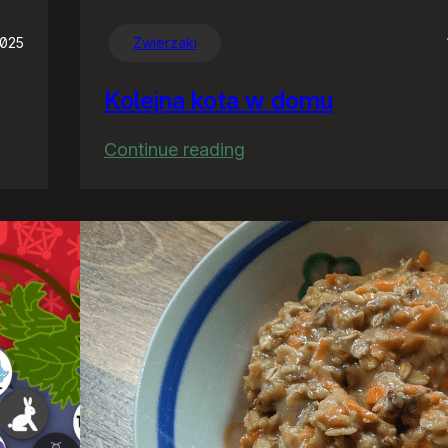
2025
Zwierzaki
Kolejna kota w domu
:
Continue reading
Kolejna
kota
w
domu