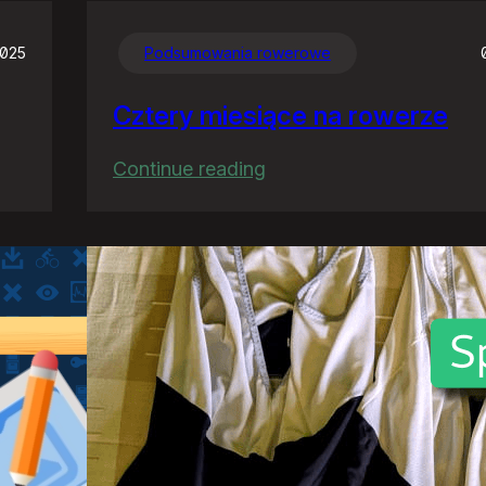
2025
Podsumowania rowerowe
Cztery miesiące na rowerze
:
Continue reading
Cztery
miesiące
na
rowerze