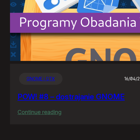
GNOME i GTK
16/04/
POW! #8 – dostrajanie GNOME
:
Continue reading
POW!
#8
–