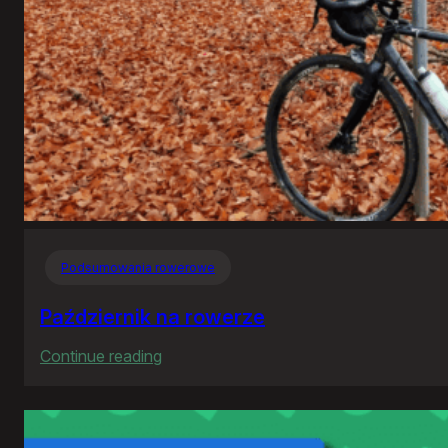
Podsumowania rowerowe
Październik na rowerze
:
Continue reading
Październik
na
rowerze