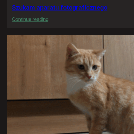
Szukam aparatu fotograficznego
:
Continue reading
Szukam
aparatu
fotograficznego