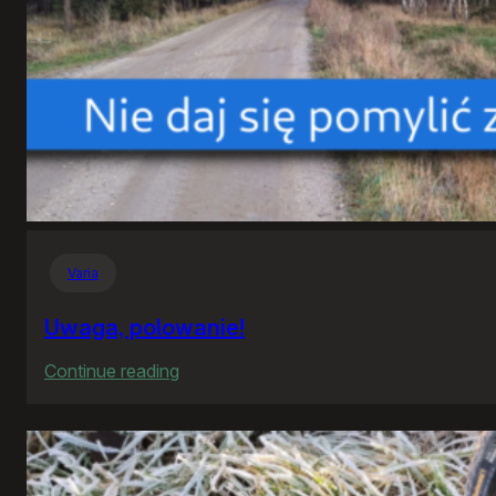
Varia
Uwaga, polowanie!
:
Continue reading
Uwaga,
polowanie!