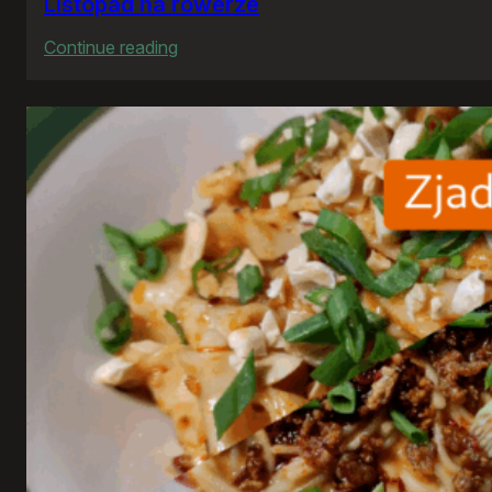
Listopad na rowerze
:
Continue reading
Listopad
na
rowerze