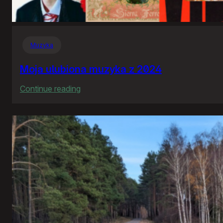
Muzyka
Moja ulubiona muzyka z 2024
:
Continue reading
Moja
ulubiona
muzyka
z
2024