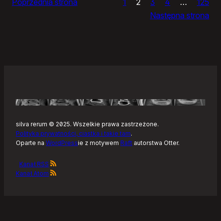
Poprzednia strona
1
2
3
4
…
125
Noteckie:
Następna strona
co
dalej?
silva rerum © 2025. Wszelkie prawa zastrzeżone.
Polityka prywatności, ciastka i takie tam
.
Oparte na
WordPress
ie z motywem
Raft
autorstwa Otter.
Kanał RSS
Kanał Atom