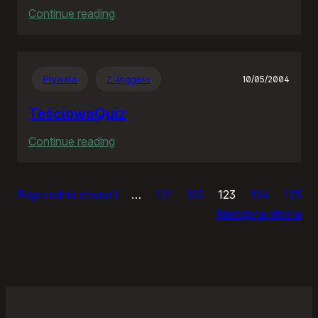
:
Continue reading
Ja
bym
chciał
Prywata
Z Joggera
10/05/2004
nightly
TeściowaQuiz
:
Continue reading
TeściowaQuiz
Poprzednia strona
1
…
121
122
123
124
125
Następna strona