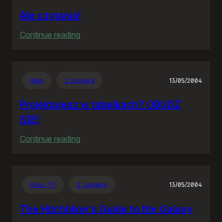
Ale czytania!
:
Continue reading
Ale
czytania!
Web
Z Joggera
13/05/2004
Projektujesz w tabelkach? OBUDŹ
SIĘ!
:
Continue reading
Projektujesz
w
tabelkach?
Kino i TV
Z Joggera
13/05/2004
OBUDŹ
SIĘ!
The Hitchhiker’s Guide to the Galaxy