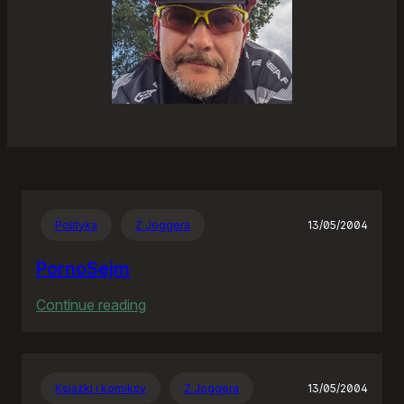
Polityka
Z Joggera
13/05/2004
PornoSejm
:
Continue reading
PornoSejm
Książki i komiksy
Z Joggera
13/05/2004