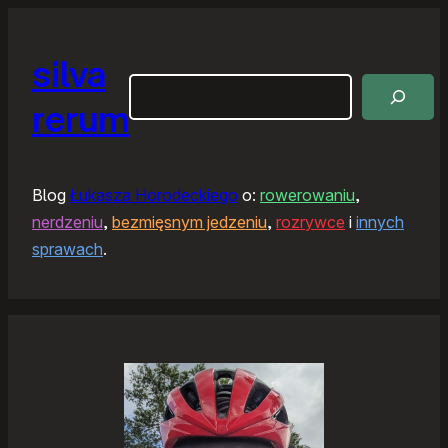
silva
Szukaj
rerum
Blog
Łukasza Horodeckiego
o:
rowerowaniu
,
nerdzeniu
,
bezmięsnym jedzeniu
,
rozrywce
i
innych
sprawach
.