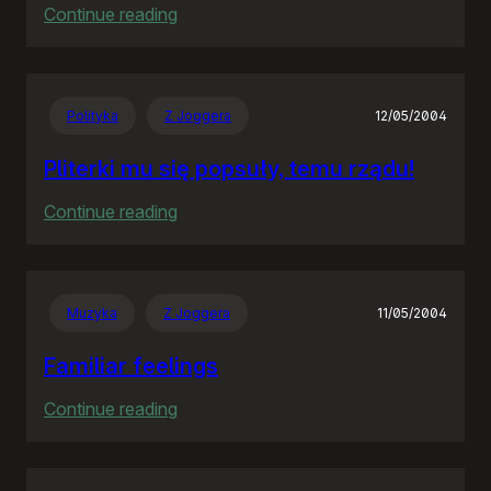
:
Continue reading
The
Hitchhiker’s
Guide
Polityka
Z Joggera
12/05/2004
to
the
Pliterki mu się popsuły, temu rządu!
Galaxy
:
Continue reading
Pliterki
mu
się
Muzyka
Z Joggera
11/05/2004
popsuły,
temu
Familiar feelings
rządu!
:
Continue reading
Familiar
feelings