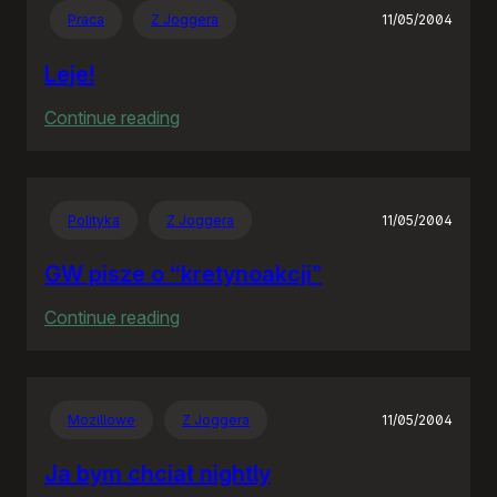
Praca
Z Joggera
11/05/2004
Leje!
:
Continue reading
Leje!
Polityka
Z Joggera
11/05/2004
GW pisze o “kretynoakcji”
:
Continue reading
GW
pisze
o
Mozillowe
Z Joggera
11/05/2004
“kretynoakcji”
Ja bym chciał nightly