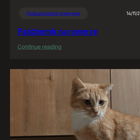
Podsumowania rowerowe
14/11/
Październik na rowerze
:
Continue reading
Październik
na
rowerze