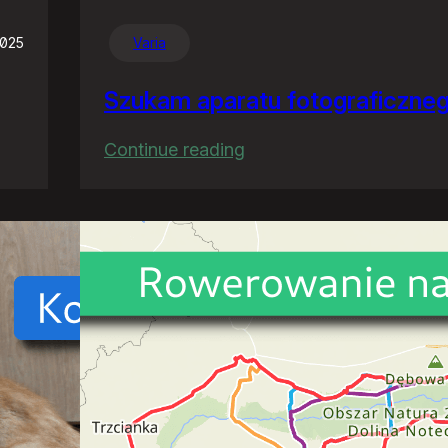
2025
Varia
Szukam aparatu fotograficzne
:
Continue reading
Szukam
aparatu
fotograficznego