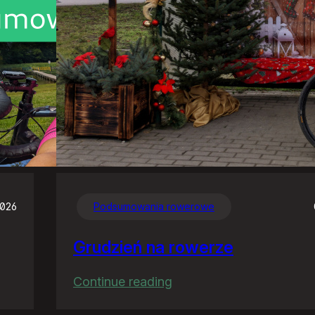
2026
Podsumowania rowerowe
Grudzień na rowerze
:
Continue reading
Grudzień