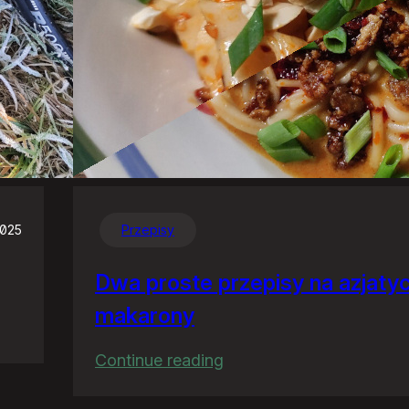
2025
Przepisy
Dwa proste przepisy na azjaty
makarony
:
Continue reading
Dwa