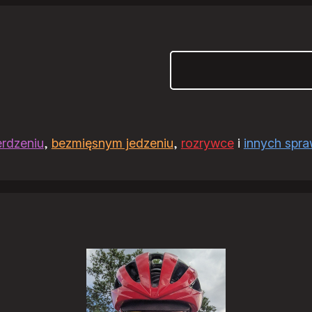
Szukaj
erdzeniu
,
bezmięsnym jedzeniu
,
rozrywce
i
innych spr