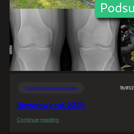
Podsumowania rowerowe
18/01/
Rowerowy rok 2025
:
Continue reading
Rowerowy