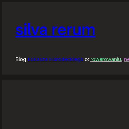
silva rerum
Blog
Łukasza Horodeckiego
o:
rowerowaniu
,
n