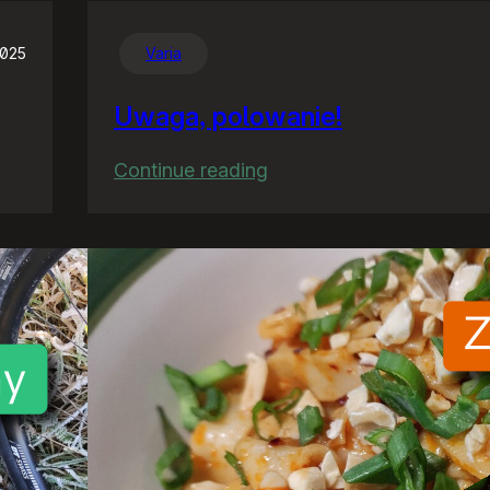
2025
Varia
Uwaga, polowanie!
:
Continue reading
Uwaga,
polowanie!