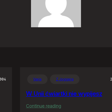
2004
Varia
Z Joggera
W Unii ćwiartki nie wypijesz
:
Continue reading