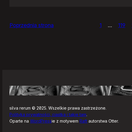
IceWM
1.2.14
Poprzednia strona
1
…
119
silva rerum © 2025. Wszelkie prawa zastrzeżone.
Polityka prywatności, ciastka i takie tam
.
Oparte na
WordPress
ie z motywem
Raft
autorstwa Otter.