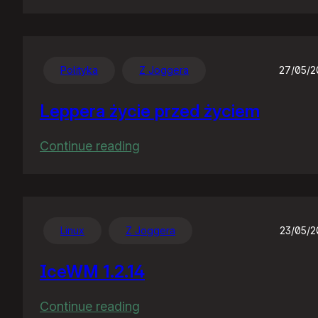
Nocny
gość
Polityka
Z Joggera
27/05/
Leppera życie przed życiem
:
Continue reading
Leppera
życie
przed
życiem
Linux
Z Joggera
23/05/
IceWM 1.2.14
:
Continue reading