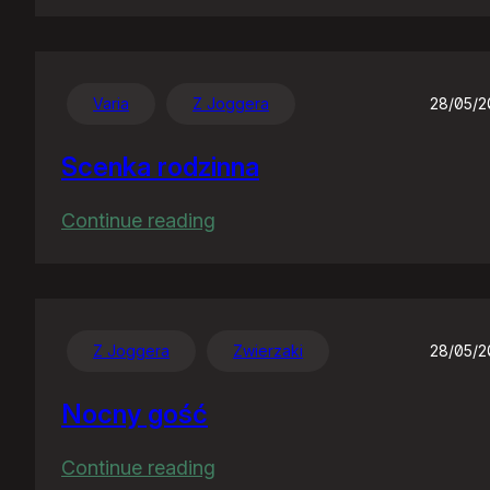
Nawet
sobie
nie
wyobrażacie…
Varia
Z Joggera
28/05/
Scenka rodzinna
:
Continue reading
Scenka
rodzinna
Z Joggera
Zwierzaki
28/05/
Nocny gość
:
Continue reading