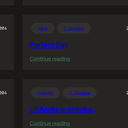
Co
wieś
to
wieś
2004
Varia
Z Joggera
Perfect Day
:
Continue reading
Perfect
Day
2004
Polityka
Z Joggera
USAńska prasówka.
:
Continue reading