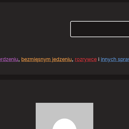
Szukaj
erdzeniu
,
bezmięsnym jedzeniu
,
rozrywce
i
innych spr