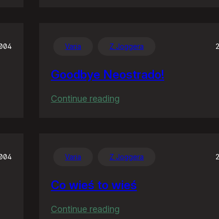
W
Unii
ćwiartki
nie
2004
Varia
Z Joggera
wypijesz
Goodbye Neostrado!
:
Continue reading
Goodbye
Neostrado!
2004
Varia
Z Joggera
Co wieś to wieś
:
Continue reading