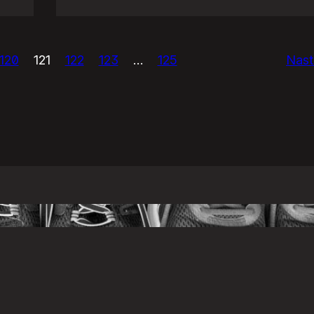
USAńska
prasówka.
120
121
122
123
…
125
Nast