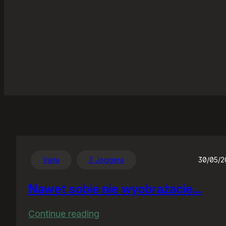
Varia
Z Joggera
30/05/
Nawet sobie nie wyobrażacie…
:
Continue reading