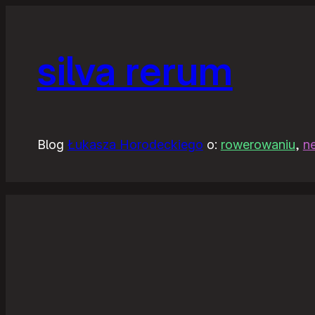
silva rerum
Blog
Łukasza Horodeckiego
o:
rowerowaniu
,
n