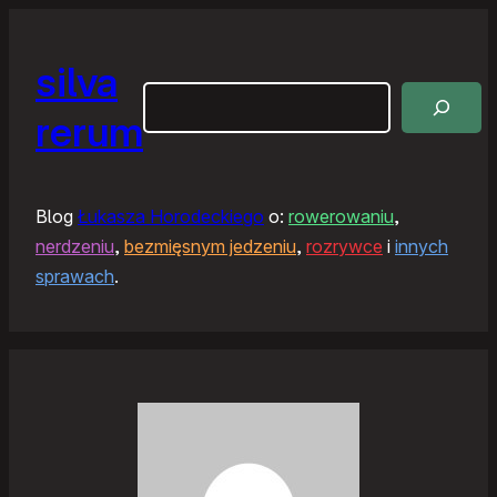
silva
Szukaj
rerum
Blog
Łukasza Horodeckiego
o:
rowerowaniu
,
nerdzeniu
,
bezmięsnym jedzeniu
,
rozrywce
i
innych
sprawach
.