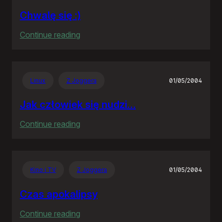
Chwalę się :)
:
Continue reading
Chwalę
się
:)
Linux
Z Joggera
01/05/2004
Jak człowiek się nudzi…
:
Continue reading
Jak
człowiek
się
Kino i TV
Z Joggera
01/05/2004
nudzi…
Czas apokalipsy
:
Continue reading