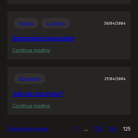
Czas
apokalipsy
Polityka
Z Joggera
30/04/2004
Samonierozwiązanie
:
Continue reading
Samonierozwiązanie
Blogowanie
29/04/2004
Jak się zaczyna?
:
Continue reading
Jak
się
Poprzednia strona
1
…
123
124
125
zaczyna?