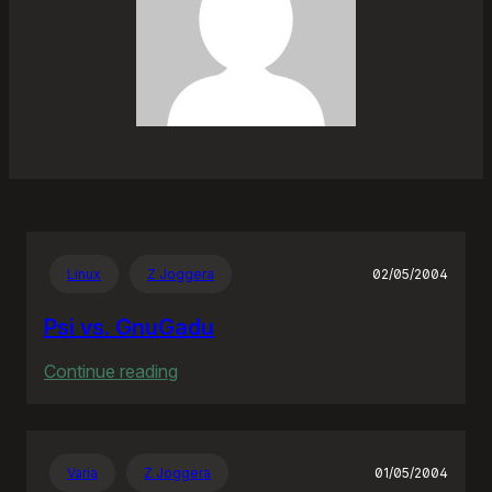
Linux
Z Joggera
02/05/2004
Psi vs. GnuGadu
:
Continue reading
Psi
vs.
GnuGadu
Varia
Z Joggera
01/05/2004