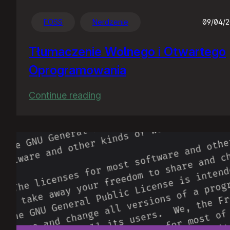
FOSS
Nerdzenie
09/04/
Tłumaczenie Wolnego i Otwartego
Oprogramowania
:
Continue reading
Tłumaczenie
Wolnego
i
Otwartego
Oprogramowania