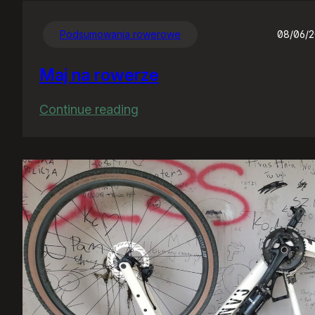
Podsumowania rowerowe
08/06/
Maj na rowerze
:
Continue reading
Maj
na
rowerze