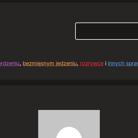
Szukaj
erdzeniu
,
bezmięsnym jedzeniu
,
rozrywce
i
innych spr