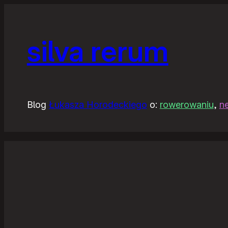
silva rerum
Blog
Łukasza Horodeckiego
o:
rowerowaniu
,
n