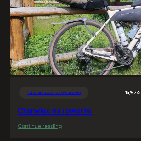
Podsumowania rowerowe
15/07/
Czerwiec na rowerze
:
Continue reading
Czerwiec