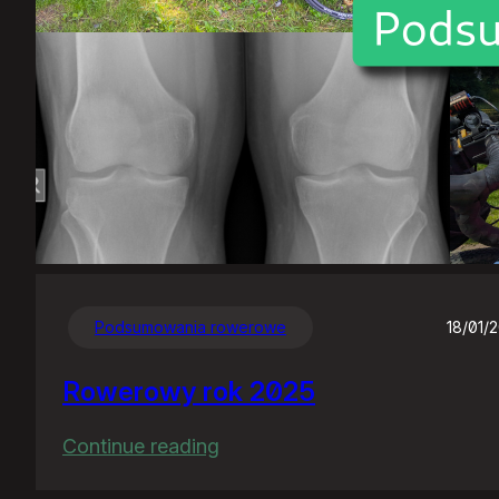
Podsumowania rowerowe
18/01/
Rowerowy rok 2025
:
Continue reading
Rowerowy