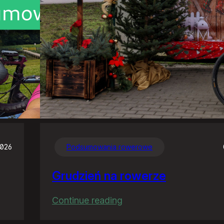
2026
Podsumowania rowerowe
Grudzień na rowerze
:
Continue reading
Grudzień