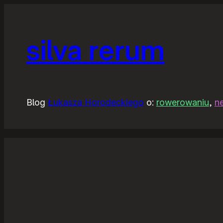
silva rerum
Blog
Łukasza Horodeckiego
o:
rowerowaniu
,
n