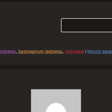
Szukaj
erdzeniu
,
bezmięsnym jedzeniu
,
rozrywce
i
innych spr