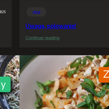
2025
Varia
Uwaga, polowanie!
:
Continue reading
Uwaga,
polowanie!