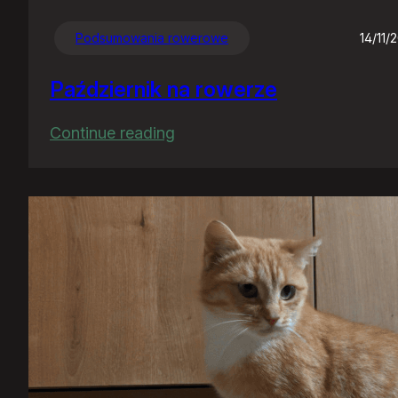
Podsumowania rowerowe
14/11/
Październik na rowerze
:
Continue reading
Październik
na
rowerze