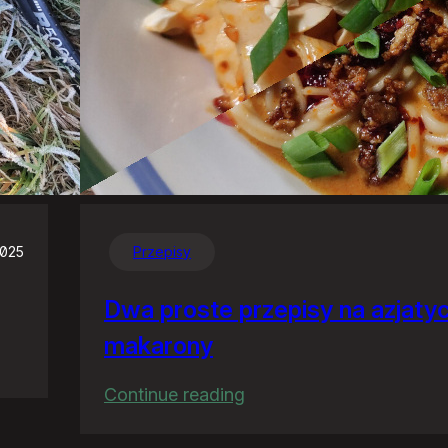
2025
Przepisy
Dwa proste przepisy na azjaty
makarony
:
Continue reading
Dwa