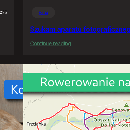
2025
Varia
Szukam aparatu fotograficzne
:
Continue reading
Szukam
aparatu
fotograficznego