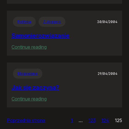
Czas
apokalipsy
Polityka
Z Joggera
30/04/2004
Samonierozwiązanie
:
Continue reading
Samonierozwiązanie
Blogowanie
29/04/2004
Jak się zaczyna?
:
Continue reading
Jak
się
Poprzednia strona
1
…
123
124
125
zaczyna?