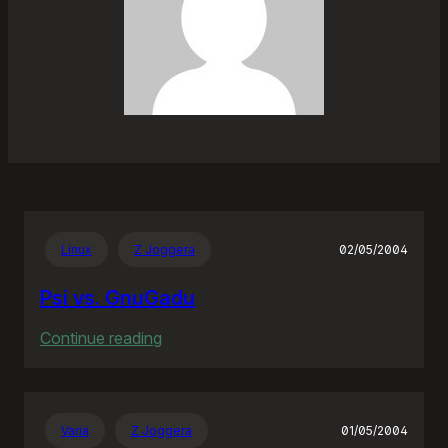
Linux
Z Joggera
02/05/2004
Psi vs. GnuGadu
:
Continue reading
Psi
vs.
GnuGadu
Varia
Z Joggera
01/05/2004