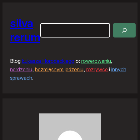
silva
Szukaj
rerum
Blog
Łukasza Horodeckiego
o:
rowerowaniu
,
nerdzeniu
,
bezmięsnym jedzeniu
,
rozrywce
i
innych
sprawach
.