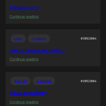
Chwalę się :)
:
Continue reading
Chwalę
się
:)
Linux
Z Joggera
01/05/2004
Jak człowiek się nudzi…
:
Continue reading
Jak
człowiek
się
Kino i TV
Z Joggera
01/05/2004
nudzi…
Czas apokalipsy
:
Continue reading