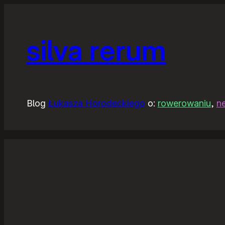
silva rerum
Blog
Łukasza Horodeckiego
o:
rowerowaniu
,
n