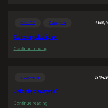
Chwalę
się
:)
Kino i TV
Z Joggera
01/05/
Czas apokalipsy
:
Continue reading
Czas
apokalipsy
Blogowanie
29/04/
Jak się zaczyna?
:
Continue reading