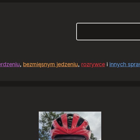
Szukaj
erdzeniu
,
bezmięsnym jedzeniu
,
rozrywce
i
innych spr