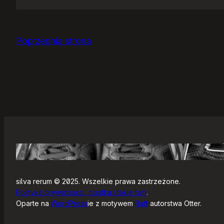
Jak
się
zaczyna?
Poprzednia strona
silva rerum © 2025. Wszelkie prawa zastrzeżone.
Polityka prywatności, ciastka i takie tam
.
Oparte na
WordPress
ie z motywem
Raft
autorstwa Otter.