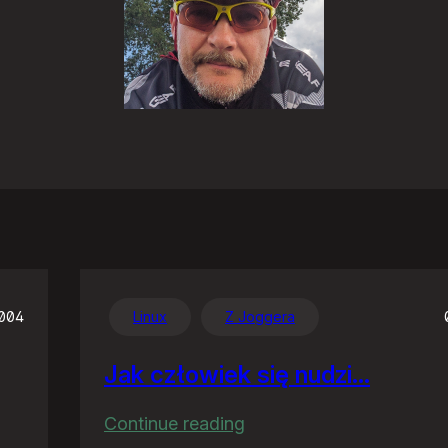
2004
Linux
Z Joggera
Jak człowiek się nudzi…
:
Continue reading