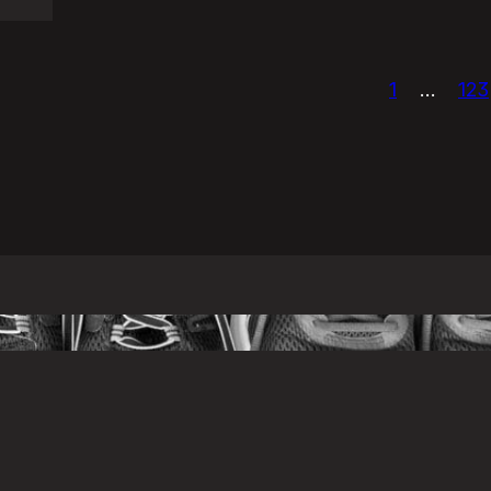
1
…
123