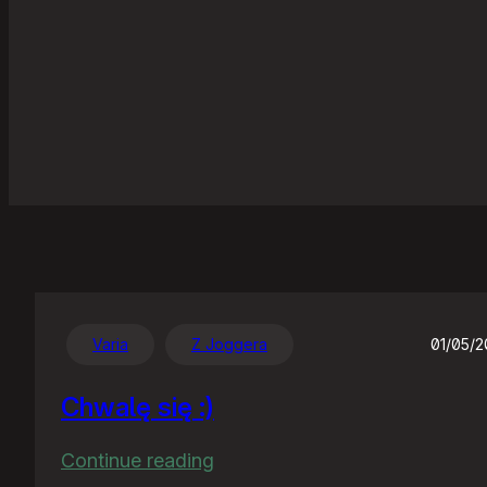
Varia
Z Joggera
01/05/
Chwalę się :)
:
Continue reading