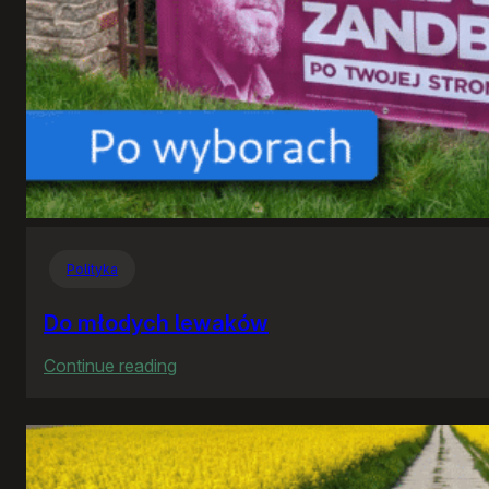
Polityka
Do młodych lewaków
:
Continue reading
Do
młodych
lewaków