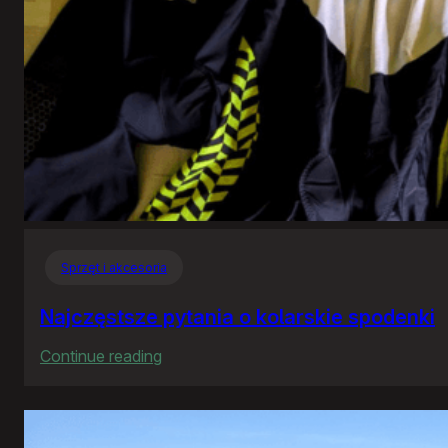
Sprzęt i akcesoria
Najczęstsze pytania o kolarskie spodenki
:
Continue reading
Najczęstsze
pytania
o