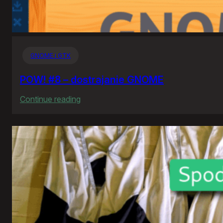
GNOME i GTK
POW! #8 – dostrajanie GNOME
:
Continue reading
POW!
#8
–
dostrajanie
GNOME