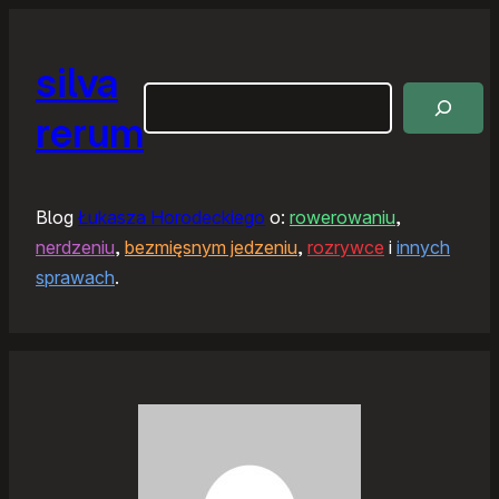
silva
Szukaj
rerum
Blog
Łukasza Horodeckiego
o:
rowerowaniu
,
nerdzeniu
,
bezmięsnym jedzeniu
,
rozrywce
i
innych
sprawach
.