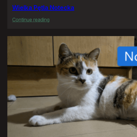
Wielka Pętla Notecka
:
Continue reading
Wielka
Pętla
Notecka