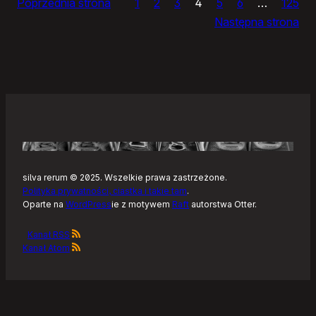
Poprzednia strona
1
2
3
4
5
6
…
125
klientów
Następna strona
Mastodona
dla
Androida
silva rerum © 2025. Wszelkie prawa zastrzeżone.
Polityka prywatności, ciastka i takie tam
.
Oparte na
WordPress
ie z motywem
Raft
autorstwa Otter.
Kanał RSS
Kanał Atom