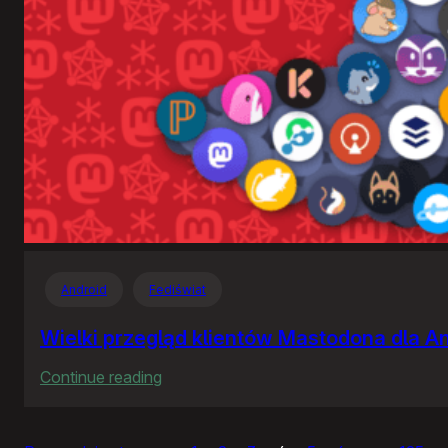
Android
Fediświat
Wielki przegląd klientów Mastodona dla A
:
Continue reading
Wielki
przegląd