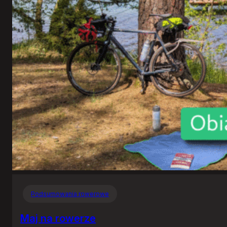
Kaszubskiej
Marszruty
Podsumowania rowerowe
Maj na rowerze