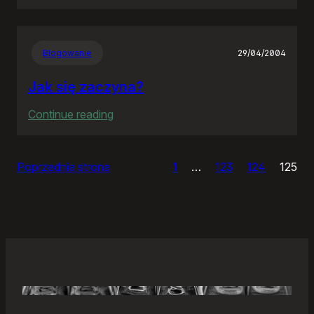
Samonierozwiązanie
Blogowanie
29/04/2004
Jak się zaczyna?
:
Continue reading
Jak
się
Poprzednia strona
1
…
123
124
125
zaczyna?