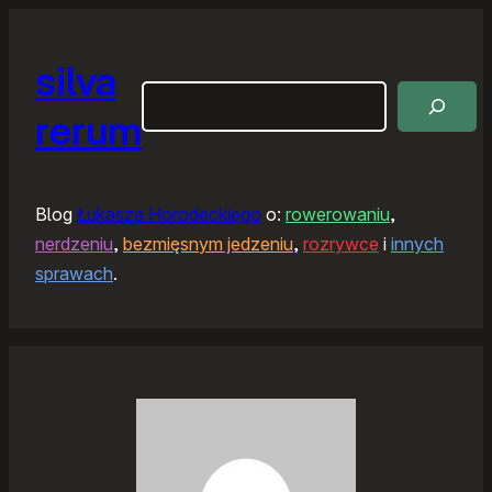
silva
Szukaj
rerum
Blog
Łukasza Horodeckiego
o:
rowerowaniu
,
nerdzeniu
,
bezmięsnym jedzeniu
,
rozrywce
i
innych
sprawach
.