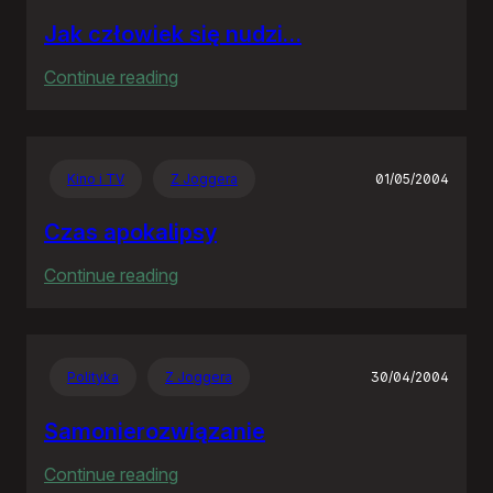
Jak człowiek się nudzi…
:
Continue reading
Jak
człowiek
się
Kino i TV
Z Joggera
01/05/2004
nudzi…
Czas apokalipsy
:
Continue reading
Czas
apokalipsy
Polityka
Z Joggera
30/04/2004
Samonierozwiązanie
:
Continue reading