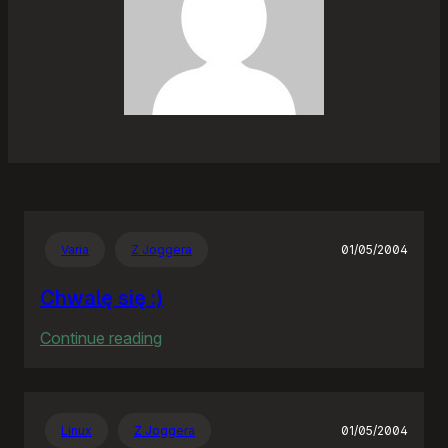
Varia
Z Joggera
01/05/2004
Chwalę się :)
:
Continue reading
Chwalę
się
:)
Linux
Z Joggera
01/05/2004