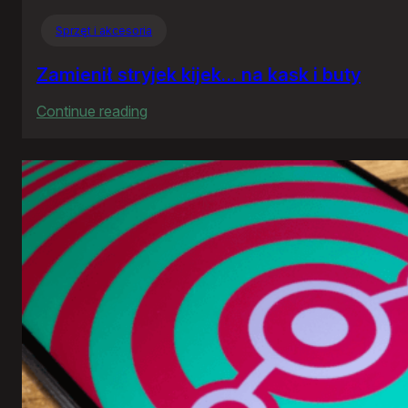
Sprzęt i akcesoria
Zamienił stryjek kijek… na kask i buty
:
Continue reading
Zamienił
stryjek
kijek…
na
kask
i
buty