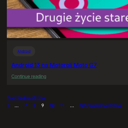
Android
Android 13 na Motoroli Moto G7
:
Continue reading
Android
13
Poprzednia strona
na
1
…
7
8
9
10
11
…
125
Następna strona
Motoroli
Moto
G7