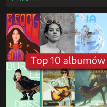
„Kos”
i
„1670”