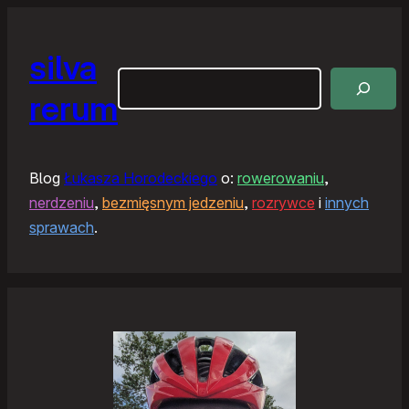
silva
Szukaj
rerum
Blog
Łukasza Horodeckiego
o:
rowerowaniu
,
nerdzeniu
,
bezmięsnym jedzeniu
,
rozrywce
i
innych
sprawach
.