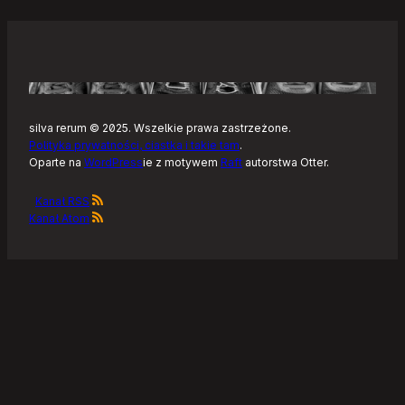
silva rerum © 2025. Wszelkie prawa zastrzeżone.
Polityka prywatności, ciastka i takie tam
.
Oparte na
WordPress
ie z motywem
Raft
autorstwa Otter.
Kanał RSS
Kanał Atom