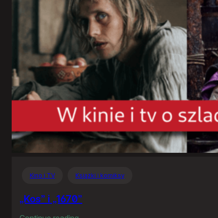
Kino i TV
Książki i komiksy
„Kos” i „1670”
:
Continue reading