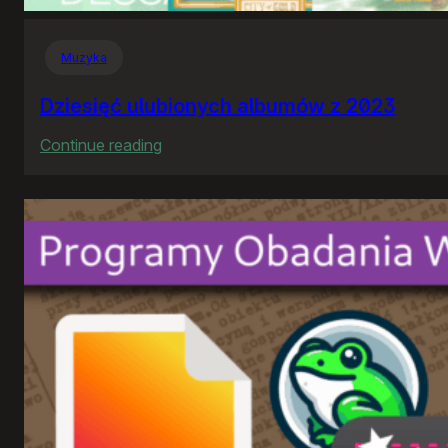
Muzyka
Dziesięć ulubionych albumów z 2023
:
Continue reading
Dziesięć
ulubionych
albumów
z
2023