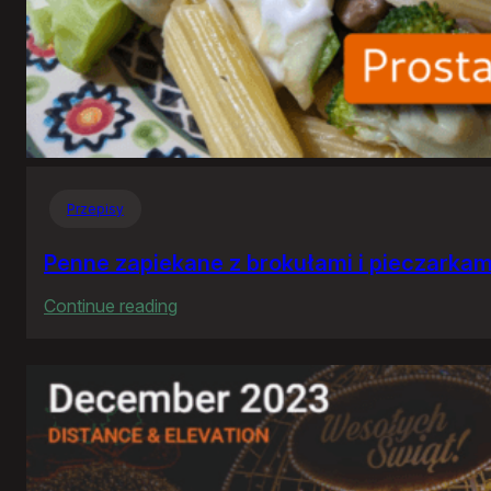
Przepisy
Penne zapiekane z brokułami i pieczarkam
:
Continue reading
Penne
zapiekane
z
brokułami
i
pieczarkami