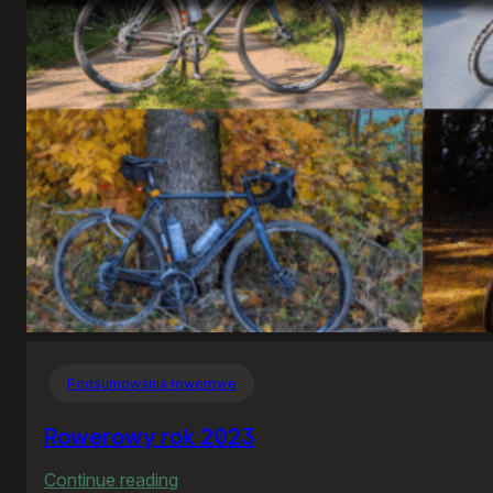
ekranu
Podsumowania rowerowe
Rowerowy rok 2023
:
Continue reading