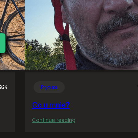
2024
Prywata
Co u mnie?
:
Continue reading
Co