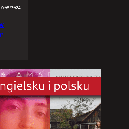
27/08/2024
ów
em