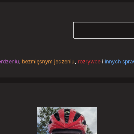
Szukaj
erdzeniu
,
bezmięsnym jedzeniu
,
rozrywce
i
innych spr