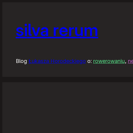
silva rerum
Blog
Łukasza Horodeckiego
o:
rowerowaniu
,
n