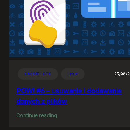
GNOME i GTK
Linux
23/08/
POW! #6 – usuwanie i dodawanie
danych z plików
:
Continue reading
POW!