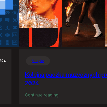
2024
Muzyka
Kolejna paczka muzycznych pr
2024
:
Continue reading
Kolejna