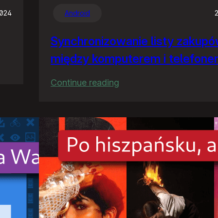
2024
Android
Synchronizowanie listy zakup
między komputerem i telefon
:
Continue reading
Synchronizowanie
listy
zakupów
między
komputerem
i
telefonem