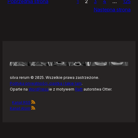
Poprzednia strona
1
2
3
4
…
125
Noteckie:
Następna strona
co
dalej?
silva rerum © 2025. Wszelkie prawa zastrzeżone.
Polityka prywatności, ciastka i takie tam
.
Oparte na
WordPress
ie z motywem
Raft
autorstwa Otter.
Kanał RSS
Kanał Atom