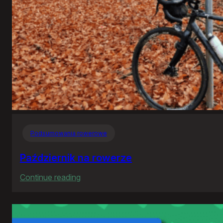
Podsumowania rowerowe
Październik na rowerze
:
Continue reading
Październik
na
rowerze