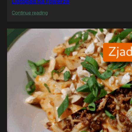
Listopad na rowerze
:
Continue reading
Listopad
na
rowerze