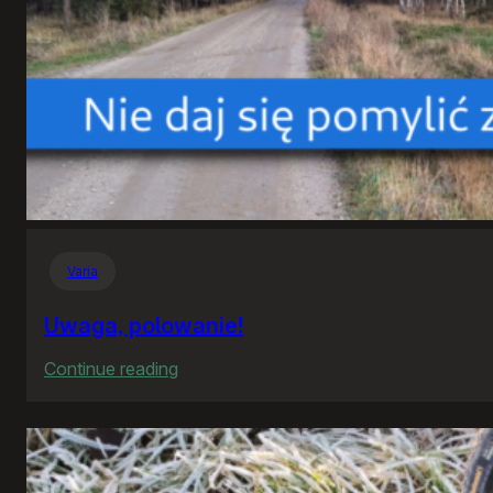
Varia
Uwaga, polowanie!
:
Continue reading
Uwaga,
polowanie!