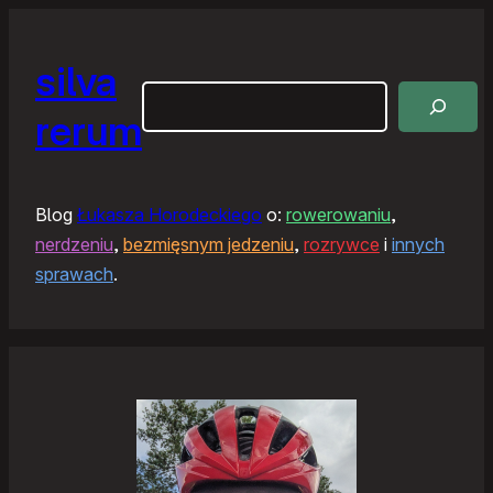
silva
Szukaj
rerum
Blog
Łukasza Horodeckiego
o:
rowerowaniu
,
nerdzeniu
,
bezmięsnym jedzeniu
,
rozrywce
i
innych
sprawach
.