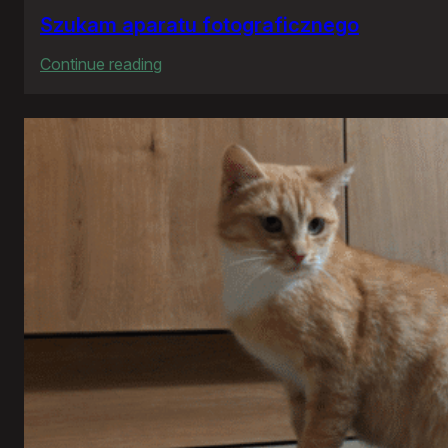
Szukam aparatu fotograficznego
:
Continue reading
Szukam
aparatu
fotograficznego