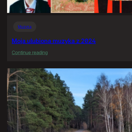
Muzyka
Moja ulubiona muzyka z 2024
:
Continue reading
Moja
ulubiona
muzyka
z
2024