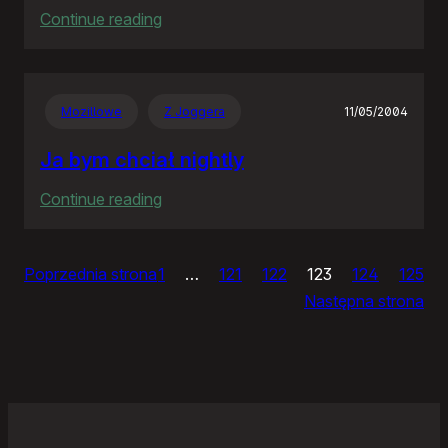
:
Continue reading
GW
pisze
o
Mozillowe
Z Joggera
11/05/2004
“kretynoakcji”
Ja bym chciał nightly
:
Continue reading
Ja
bym
Poprzednia strona
1
…
121
122
123
124
125
chciał
Następna strona
nightly