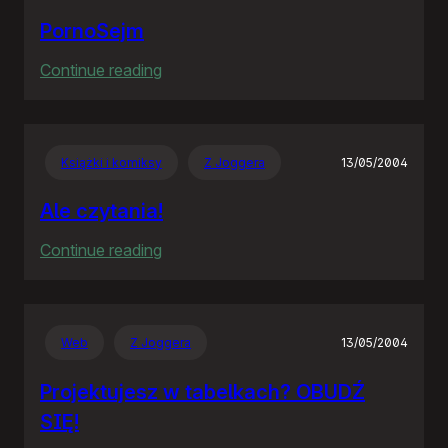
PornoSejm
:
Continue reading
PornoSejm
Książki i komiksy
Z Joggera
13/05/2004
Ale czytania!
:
Continue reading
Ale
czytania!
Web
Z Joggera
13/05/2004
Projektujesz w tabelkach? OBUDŹ
SIĘ!