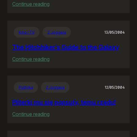
:
Continue reading
Projektujesz
w
tabelkach?
Kino i TV
Z Joggera
13/05/2004
OBUDŹ
SIĘ!
The Hitchhiker’s Guide to the Galaxy
:
Continue reading
The
Hitchhiker’s
Guide
Polityka
Z Joggera
12/05/2004
to
the
Pliterki mu się popsuły, temu rządu!
Galaxy
:
Continue reading
Pliterki
mu