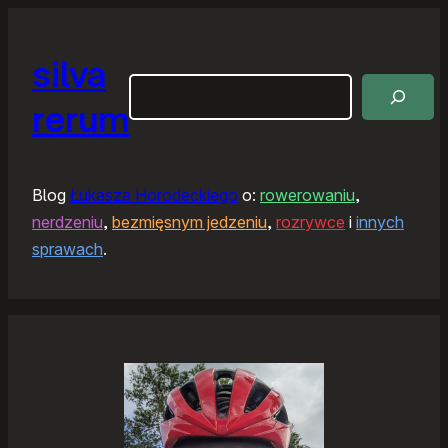
silva
Szukaj
rerum
Blog
Łukasza Horodeckiego
o:
rowerowaniu
,
nerdzeniu
,
bezmięsnym jedzeniu
,
rozrywce
i
innych
sprawach
.