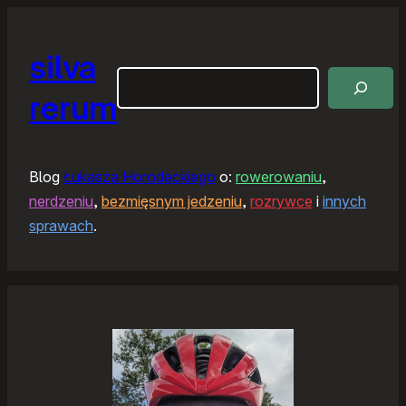
silva
Szukaj
rerum
Blog
Łukasza Horodeckiego
o:
rowerowaniu
,
nerdzeniu
,
bezmięsnym jedzeniu
,
rozrywce
i
innych
sprawach
.