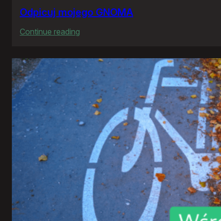
Odpicuj mojego GNOMA
:
Continue reading
Odpicuj
mojego
GNOMA