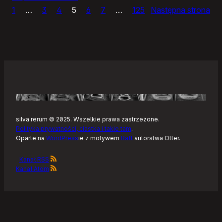
1
…
3
4
5
6
7
…
125
Następna strona
Sly,
prosty
edytor
zdjęć
silva rerum © 2025. Wszelkie prawa zastrzeżone.
Polityka prywatności, ciastka i takie tam
.
Oparte na
WordPress
ie z motywem
Raft
autorstwa Otter.
Kanał RSS
Kanał Atom