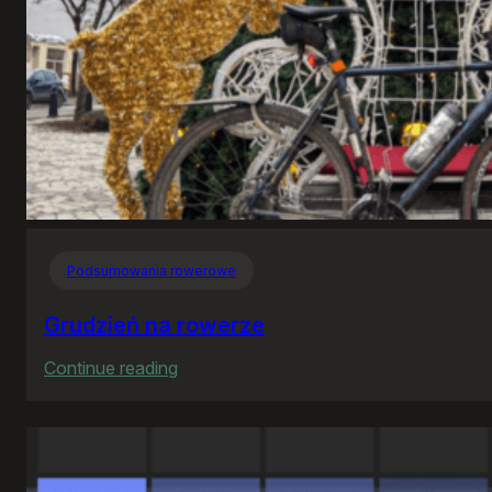
Podsumowania rowerowe
Grudzień na rowerze
:
Continue reading
Grudzień
na
rowerze