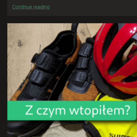
:
Continue reading
Rowerowy
rok
2024