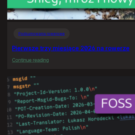
Podsumowania rowerowe
Pierwsze trzy miesiące 2026 na rowerze
:
Continue reading
Pierwsze
trzy
miesiące
2026
na
rowerze