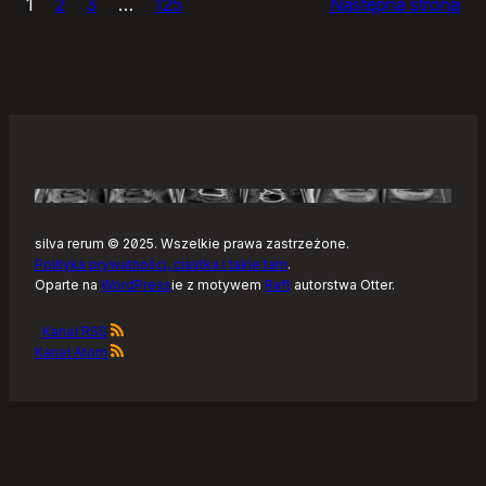
1
2
3
…
125
Następna strona
–
Tonearm,
nowy
klient
Tidala
dla
Linuksa
silva rerum © 2025. Wszelkie prawa zastrzeżone.
Polityka prywatności, ciastka i takie tam
.
Oparte na
WordPress
ie z motywem
Raft
autorstwa Otter.
Kanał RSS
Kanał Atom