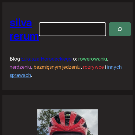
silva
Szukaj
rerum
Blog
Łukasza Horodeckiego
o:
rowerowaniu
,
nerdzeniu
,
bezmięsnym jedzeniu
,
rozrywce
i
innych
sprawach
.