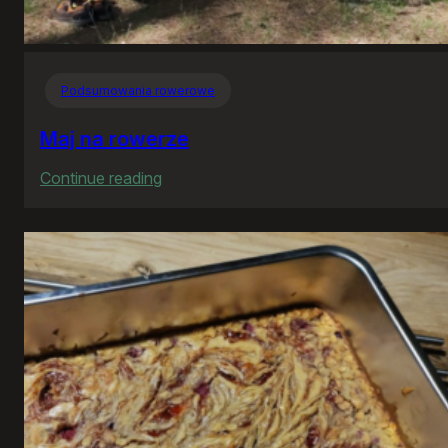
Podsumowania rowerowe
Maj na rowerze
:
Continue reading
Maj
na
rowerze