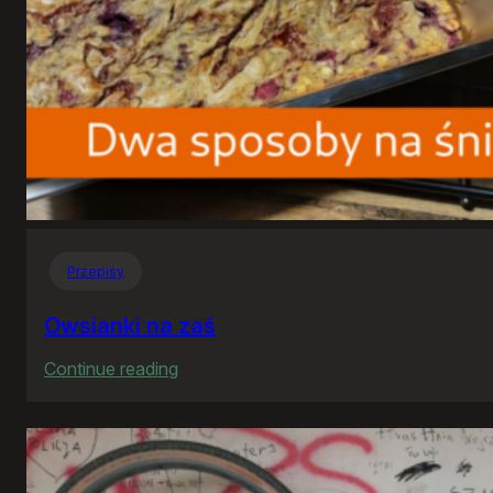
Przepisy
Owsianki na zaś
:
Continue reading
Owsianki
na
zaś