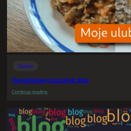
Przepisy
Owsiankowy początek dnia
:
Continue reading
Owsiankowy
początek
dnia