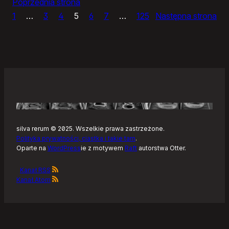
Poprzednia strona
rowerze
1
…
3
4
5
6
7
…
125
Następna strona
silva rerum © 2025. Wszelkie prawa zastrzeżone.
Polityka prywatności, ciastka i takie tam
.
Oparte na
WordPress
ie z motywem
Raft
autorstwa Otter.
Kanał RSS
Kanał Atom