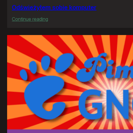
Odświeżyłem sobie komputer
:
Continue reading
Odświeżyłem
sobie
komputer