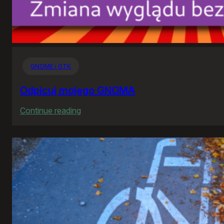
GNOME i GTK
Odpicuj mojego GNOMA
:
Continue reading
Odpicuj
mojego
GNOMA