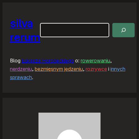
silva
Szukaj
rerum
Blog
Łukasza Horodeckiego
o:
rowerowaniu
,
nerdzeniu
,
bezmięsnym jedzeniu
,
rozrywce
i
innych
sprawach
.