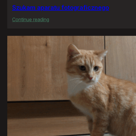
Szukam aparatu fotograficznego
:
Continue reading
Szukam
aparatu
fotograficznego