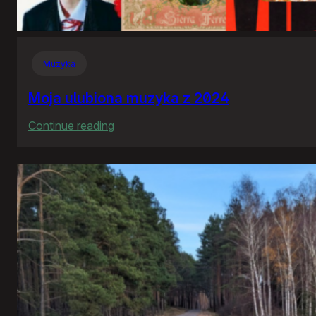
Muzyka
Moja ulubiona muzyka z 2024
:
Continue reading
Moja
ulubiona
muzyka
z
2024