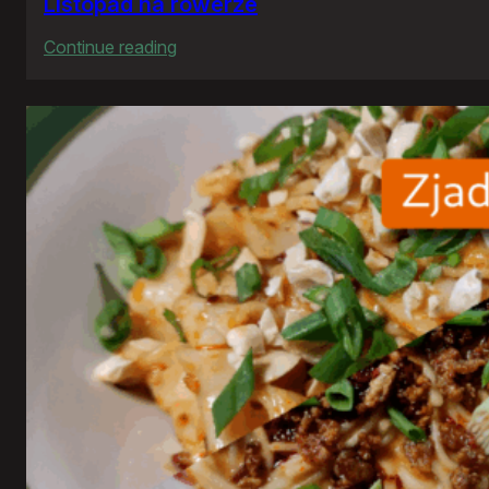
Listopad na rowerze
:
Continue reading
Listopad
na
rowerze