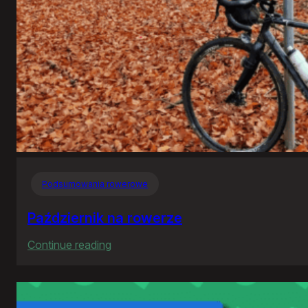
Podsumowania rowerowe
Październik na rowerze
:
Continue reading
Październik
na
rowerze