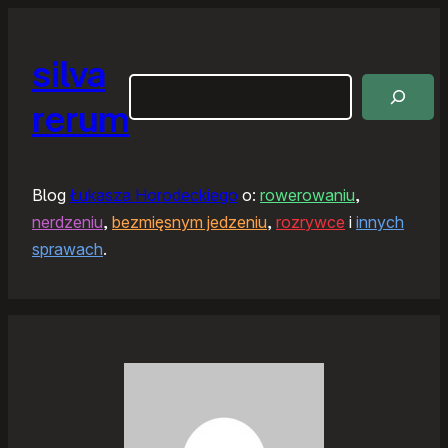
silva
Szukaj
rerum
Blog
Łukasza Horodeckiego
o:
rowerowaniu
,
nerdzeniu
,
bezmięsnym jedzeniu
,
rozrywce
i
innych
sprawach
.