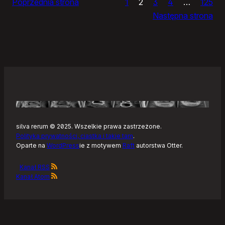
Poprzednia strona
1
2
3
4
…
125
Noteckie:
Następna strona
co
dalej?
silva rerum © 2025. Wszelkie prawa zastrzeżone.
Polityka prywatności, ciastka i takie tam
.
Oparte na
WordPress
ie z motywem
Raft
autorstwa Otter.
Kanał RSS
Kanał Atom