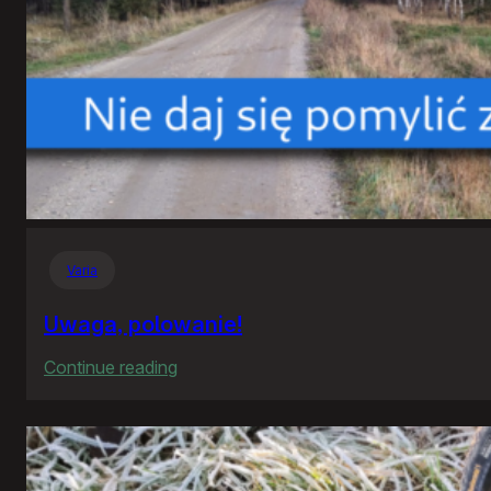
Varia
Uwaga, polowanie!
:
Continue reading
Uwaga,
polowanie!