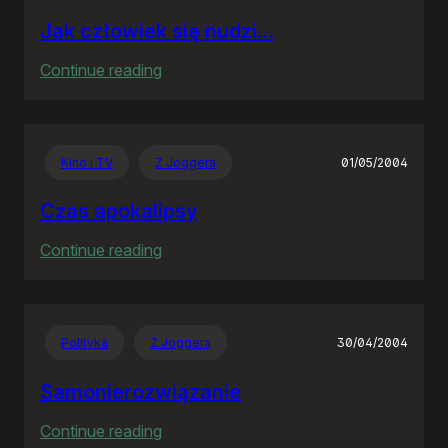
Jak człowiek się nudzi…
:
Continue reading
Jak
człowiek
się
Kino i TV
Z Joggera
01/05/2004
nudzi…
Czas apokalipsy
:
Continue reading
Czas
apokalipsy
Polityka
Z Joggera
30/04/2004
Samonierozwiązanie
:
Continue reading