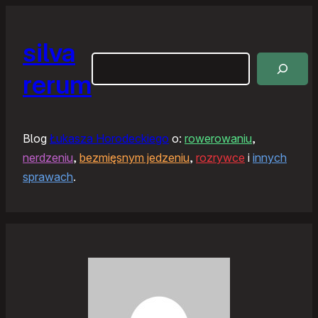
silva
Szukaj
rerum
Blog
Łukasza Horodeckiego
o:
rowerowaniu
,
nerdzeniu
,
bezmięsnym jedzeniu
,
rozrywce
i
innych
sprawach
.