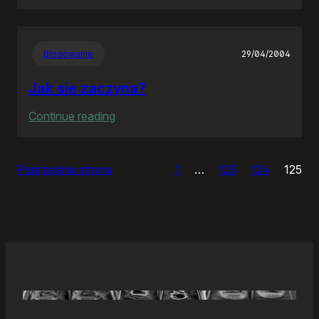
Samonierozwiązanie
Blogowanie
29/04/2004
Jak się zaczyna?
:
Continue reading
Jak
się
Poprzednia strona
1
…
123
124
125
zaczyna?