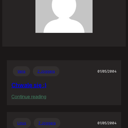
Varia
Z Joggera
01/05/2004
Chwalę się :)
:
Continue reading
Chwalę
się
:)
Linux
Z Joggera
01/05/2004