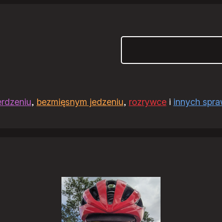
Szukaj
erdzeniu
,
bezmięsnym jedzeniu
,
rozrywce
i
innych spr