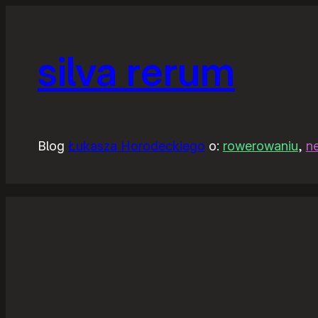
silva rerum
Blog
Łukasza Horodeckiego
o:
rowerowaniu
,
n