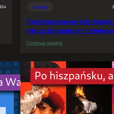
2024
Android
Synchronizowanie listy zakup
między komputerem i telefon
:
Continue reading
Synchronizowanie
listy
zakupów
między
komputerem
i
telefonem