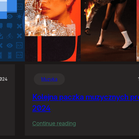
2024
Muzyka
Kolejna paczka muzycznych pr
2024
:
Continue reading
Kolejna