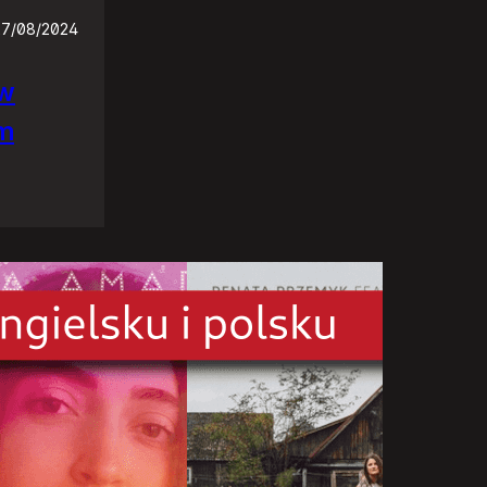
27/08/2024
ów
em