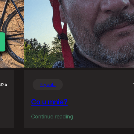
2024
Prywata
Co u mnie?
:
Continue reading
Co