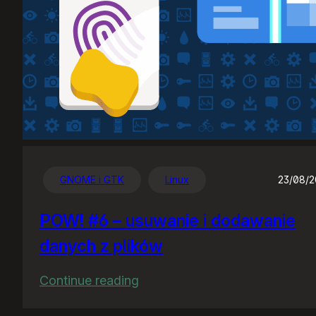
GNOME i GTK
Linux
23/08/
POW! #6 – usuwanie i dodawanie
danych z plików
:
Continue reading
POW!