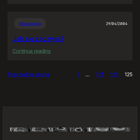
Samonierozwiązanie
Blogowanie
29/04/2004
Jak się zaczyna?
:
Continue reading
Jak
się
Poprzednia strona
1
…
123
124
125
zaczyna?