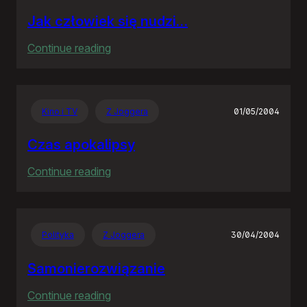
Jak człowiek się nudzi…
:
Continue reading
Jak
człowiek
się
Kino i TV
Z Joggera
01/05/2004
nudzi…
Czas apokalipsy
:
Continue reading
Czas
apokalipsy
Polityka
Z Joggera
30/04/2004
Samonierozwiązanie
:
Continue reading