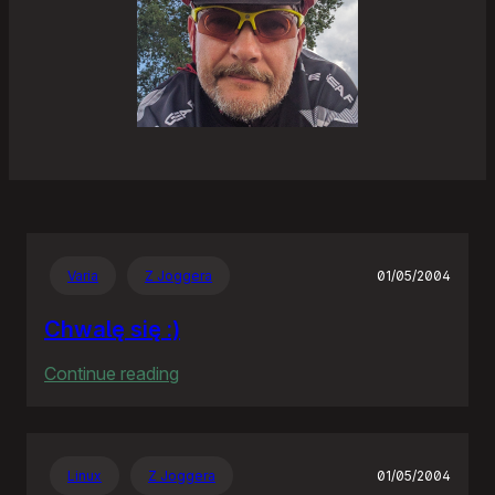
Varia
Z Joggera
01/05/2004
Chwalę się :)
:
Continue reading
Chwalę
się
:)
Linux
Z Joggera
01/05/2004