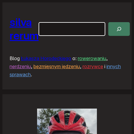
silva
Szukaj
rerum
Blog
Łukasza Horodeckiego
o:
rowerowaniu
,
nerdzeniu
,
bezmięsnym jedzeniu
,
rozrywce
i
innych
sprawach
.