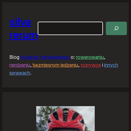
silva
Szukaj
rerum
Blog
Łukasza Horodeckiego
o:
rowerowaniu
,
nerdzeniu
,
bezmięsnym jedzeniu
,
rozrywce
i
innych
sprawach
.