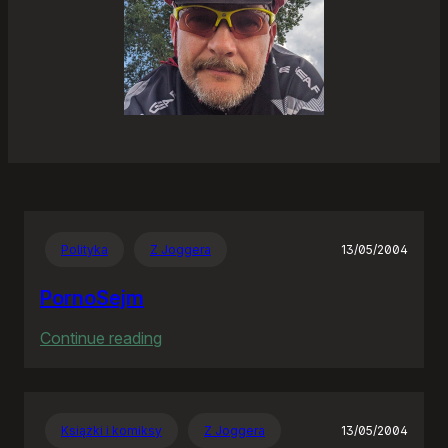
Polityka
Z Joggera
13/05/2004
PornoSejm
:
Continue reading
PornoSejm
Książki i komiksy
Z Joggera
13/05/2004