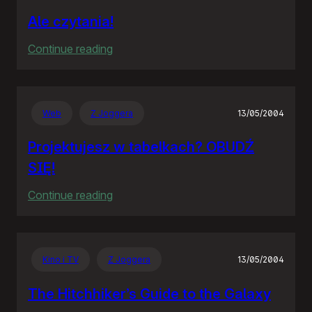
Ale czytania!
:
Continue reading
Ale
czytania!
Web
Z Joggera
13/05/2004
Projektujesz w tabelkach? OBUDŹ
SIĘ!
:
Continue reading
Projektujesz
w
tabelkach?
Kino i TV
Z Joggera
13/05/2004
OBUDŹ
SIĘ!
The Hitchhiker’s Guide to the Galaxy