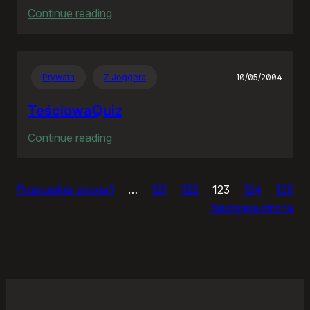
:
Continue reading
Ja
bym
chciał
Prywata
Z Joggera
10/05/2004
nightly
TeściowaQuiz
:
Continue reading
TeściowaQuiz
Poprzednia strona
1
…
121
122
123
124
125
Następna strona