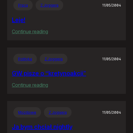
Praca
Z Joggera
11/05/2004
Leje!
:
Continue reading
Leje!
Polityka
Z Joggera
11/05/2004
GW pisze o “kretynoakcji”
:
Continue reading
GW
pisze
o
Mozillowe
Z Joggera
11/05/2004
“kretynoakcji”
Ja bym chciał nightly