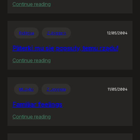
:
Continue reading
The
Hitchhiker’s
Guide
Polityka
Z Joggera
12/05/2004
to
the
Pliterki mu się popsuły, temu rządu!
Galaxy
:
Continue reading
Pliterki
mu
się
Muzyka
Z Joggera
11/05/2004
popsuły,
temu
Familiar feelings
rządu!
:
Continue reading
Familiar
feelings