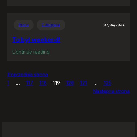
Pan
premier
tańczy…
Praca
Z Joggera
07/06/2004
To był weekend!
:
Continue reading
To
był
Poprzednia strona
weekend!
1
…
117
118
119
120
121
…
125
Następna strona