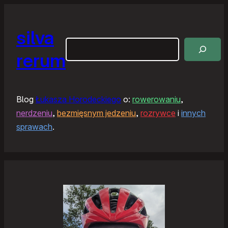
silva
Szukaj
rerum
Blog
Łukasza Horodeckiego
o:
rowerowaniu
,
nerdzeniu
,
bezmięsnym jedzeniu
,
rozrywce
i
innych
sprawach
.