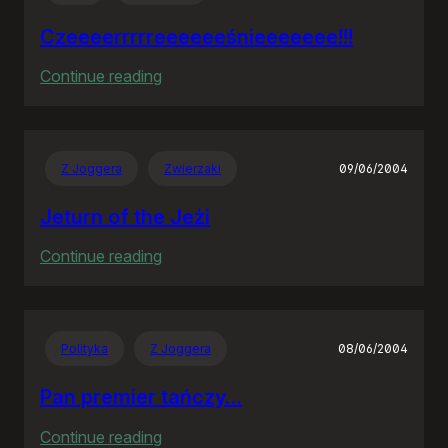
Czeeeerrrrreeeeeeśnieeeeeee!!!
:
Continue reading
Czeeeerrrrreeeeeeśnieeeeeee!!!
Z Joggera
Zwierzaki
09/06/2004
Jeturn of the Jeżi
:
Continue reading
Jeturn
of
the
Polityka
Z Joggera
08/06/2004
Jeżi
Pan premier tańczy…
:
Continue reading