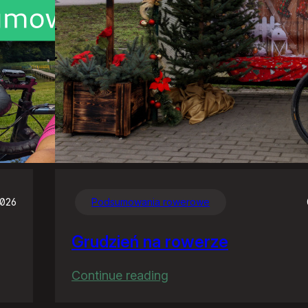
2026
Podsumowania rowerowe
Grudzień na rowerze
:
Continue reading
Grudzień