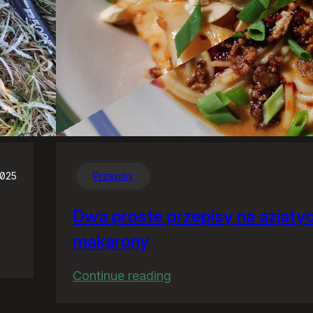
2025
Przepisy
Dwa proste przepisy na azjaty
makarony
:
Continue reading
Dwa