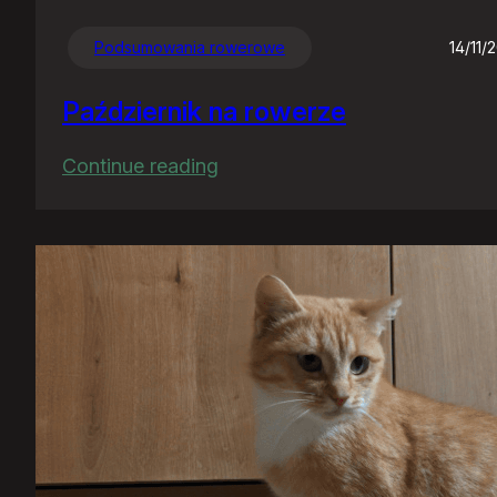
Podsumowania rowerowe
14/11/
Październik na rowerze
:
Continue reading
Październik
na
rowerze