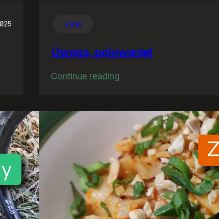
2025
Varia
Uwaga, polowanie!
:
Continue reading
Uwaga,
polowanie!