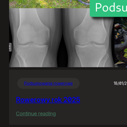
Podsumowania rowerowe
18/01/
Rowerowy rok 2025
:
Continue reading
Rowerowy