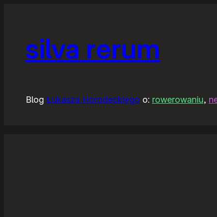
silva rerum
Blog
Łukasza Horodeckiego
o:
rowerowaniu
,
n