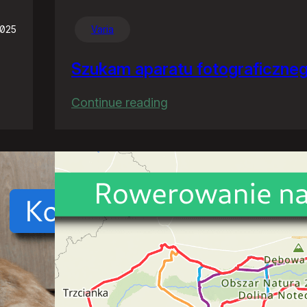
2025
Varia
Szukam aparatu fotograficzne
:
Continue reading
Szukam
aparatu
fotograficznego