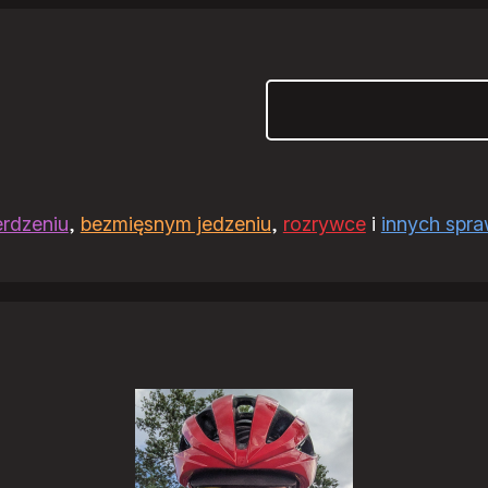
Szukaj
erdzeniu
,
bezmięsnym jedzeniu
,
rozrywce
i
innych spr