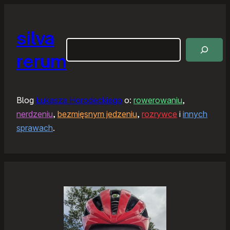
silva
Szukaj
rerum
Blog
Łukasza Horodeckiego
o:
rowerowaniu
,
nerdzeniu
,
bezmięsnym jedzeniu
,
rozrywce
i
innych
sprawach
.