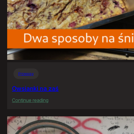
Przepisy
Owsianki na zaś
:
Continue reading
Owsianki
na
zaś