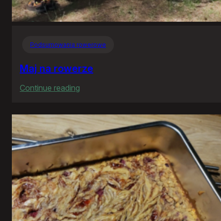
Podsumowania rowerowe
Maj na rowerze
:
Continue reading
Maj
na
rowerze