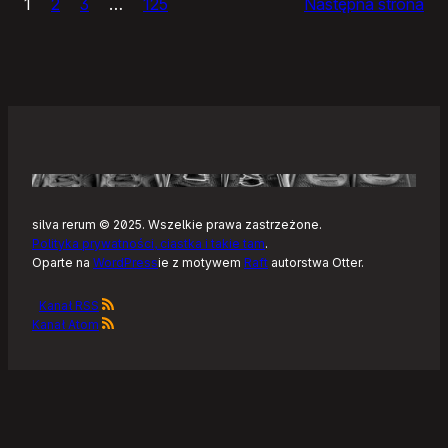
1
2
3
…
125
Następna strona
–
Tonearm,
nowy
klient
Tidala
dla
Linuksa
silva rerum © 2025. Wszelkie prawa zastrzeżone.
Polityka prywatności, ciastka i takie tam
.
Oparte na
WordPress
ie z motywem
Raft
autorstwa Otter.
Kanał RSS
Kanał Atom