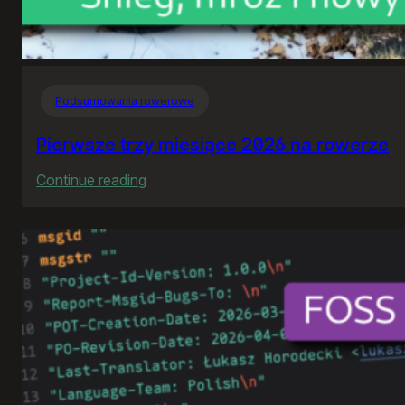
Podsumowania rowerowe
Pierwsze trzy miesiące 2026 na rowerze
:
Continue reading
Pierwsze
trzy
miesiące
2026
na
rowerze