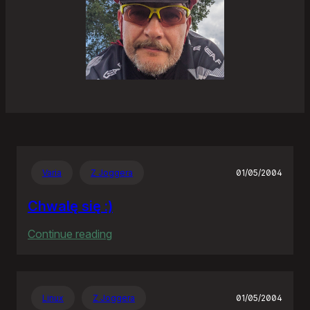
Varia
Z Joggera
01/05/2004
Chwalę się :)
:
Continue reading
Chwalę
się
:)
Linux
Z Joggera
01/05/2004