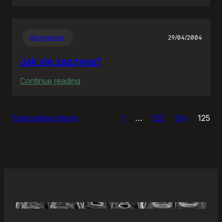
Samonierozwiązanie
Blogowanie
29/04/2004
Jak się zaczyna?
:
Continue reading
Jak
się
Poprzednia strona
1
…
123
124
125
zaczyna?