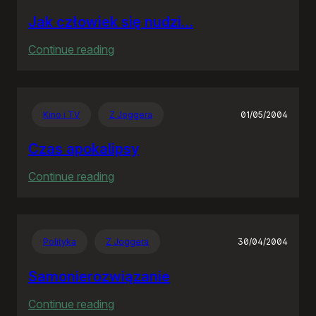
Jak człowiek się nudzi…
:
Continue reading
Jak
człowiek
się
Kino i TV
Z Joggera
01/05/2004
nudzi…
Czas apokalipsy
:
Continue reading
Czas
apokalipsy
Polityka
Z Joggera
30/04/2004
Samonierozwiązanie
:
Continue reading