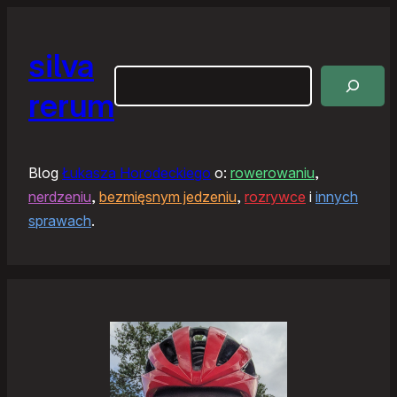
silva
Szukaj
rerum
Blog
Łukasza Horodeckiego
o:
rowerowaniu
,
nerdzeniu
,
bezmięsnym jedzeniu
,
rozrywce
i
innych
sprawach
.