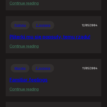
:
Continue reading
The
Hitchhiker’s
Guide
Polityka
Z Joggera
12/05/2004
to
the
Pliterki mu się popsuły, temu rządu!
Galaxy
:
Continue reading
Pliterki
mu
się
Muzyka
Z Joggera
11/05/2004
popsuły,
temu
Familiar feelings
rządu!
:
Continue reading
Familiar
feelings