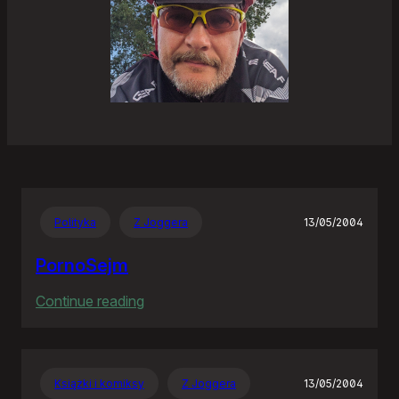
Polityka
Z Joggera
13/05/2004
PornoSejm
:
Continue reading
PornoSejm
Książki i komiksy
Z Joggera
13/05/2004