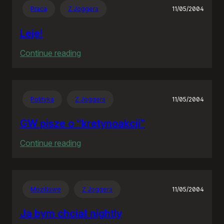
Praca
Z Joggera
11/05/2004
Leje!
:
Continue reading
Leje!
Polityka
Z Joggera
11/05/2004
GW pisze o “kretynoakcji”
:
Continue reading
GW
pisze
o
Mozillowe
Z Joggera
11/05/2004
“kretynoakcji”
Ja bym chciał nightly