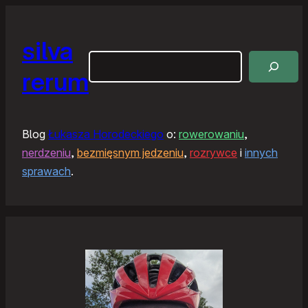
silva
Szukaj
rerum
Blog
Łukasza Horodeckiego
o:
rowerowaniu
,
nerdzeniu
,
bezmięsnym jedzeniu
,
rozrywce
i
innych
sprawach
.