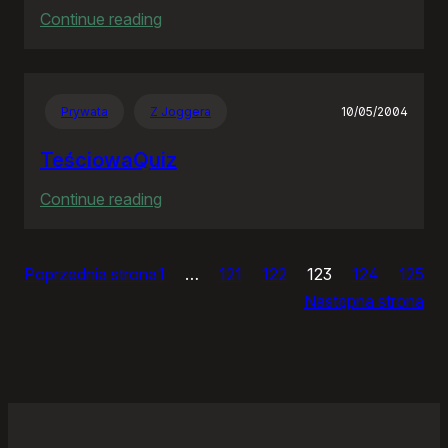
:
Continue reading
Ja
bym
chciał
Prywata
Z Joggera
10/05/2004
nightly
TeściowaQuiz
:
Continue reading
TeściowaQuiz
Poprzednia strona
1
…
121
122
123
124
125
Następna strona