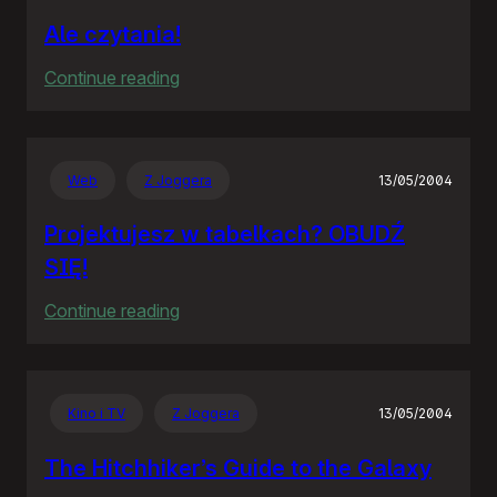
Ale czytania!
:
Continue reading
Ale
czytania!
Web
Z Joggera
13/05/2004
Projektujesz w tabelkach? OBUDŹ
SIĘ!
:
Continue reading
Projektujesz
w
tabelkach?
Kino i TV
Z Joggera
13/05/2004
OBUDŹ
SIĘ!
The Hitchhiker’s Guide to the Galaxy