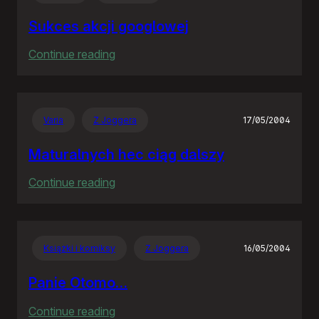
Sukces akcji googlowej
:
Continue reading
Sukces
akcji
googlowej
Varia
Z Joggera
17/05/2004
Maturalnych hec ciąg dalszy
:
Continue reading
Maturalnych
hec
ciąg
Książki i komiksy
Z Joggera
16/05/2004
dalszy
Panie Otomo…
:
Continue reading