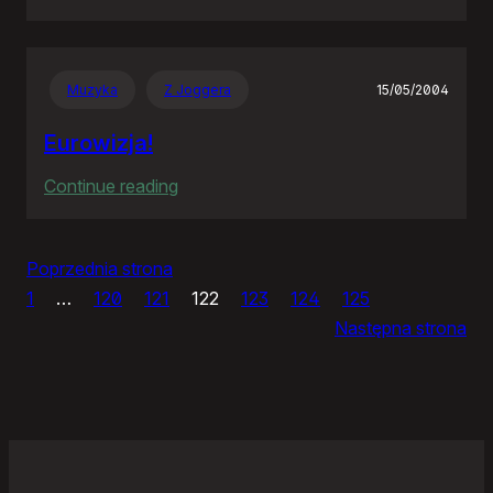
Panie
Otomo…
Muzyka
Z Joggera
15/05/2004
Eurowizja!
:
Continue reading
Eurowizja!
Poprzednia strona
1
…
120
121
122
123
124
125
Następna strona