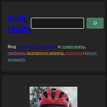
silva
Szukaj
rerum
Blog
Łukasza Horodeckiego
o:
rowerowaniu
,
nerdzeniu
,
bezmięsnym jedzeniu
,
rozrywce
i
innych
sprawach
.