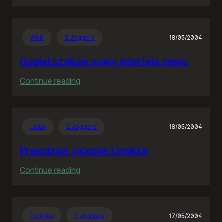
Rozproszona
Nieodpowiedzialność
Web
Z Joggera
18/05/2004
Gugiel szykuje nowy interfejs news
:
Continue reading
Gugiel
szykuje
nowy
Linux
Z Joggera
18/05/2004
interfejs
news
Prawdziwi ojcowie Linuksa
:
Continue reading
Prawdziwi
ojcowie
Linuksa
Polityka
Z Joggera
17/05/2004