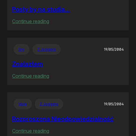
Posły by na studia…
:
Continue reading
Posły
by
na
Gry
Z Joggera
19/05/2004
studia…
Znalazłem
:
Continue reading
Znalazłem
Varia
Z Joggera
19/05/2004
Rozproszona Nieodpowiedzialność
:
Continue reading