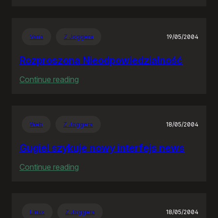
Znalazłem
Varia
Z Joggera
19/05/2004
Rozproszona Nieodpowiedzialność
:
Continue reading
Rozproszona
Nieodpowiedzialność
Web
Z Joggera
18/05/2004
Gugiel szykuje nowy interfejs news
:
Continue reading
Gugiel
szykuje
nowy
Linux
Z Joggera
18/05/2004