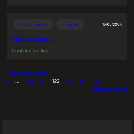
Maturalnych
hec
ciąg
Książki i komiksy
Z Joggera
16/05/2004
dalszy
Panie Otomo…
:
Continue reading
Panie
Otomo…
Poprzednia strona
1
…
120
121
122
123
124
125
Następna strona