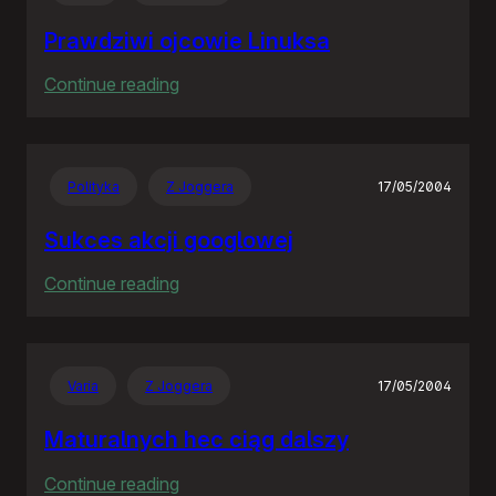
interfejs
news
Prawdziwi ojcowie Linuksa
:
Continue reading
Prawdziwi
ojcowie
Linuksa
Polityka
Z Joggera
17/05/2004
Sukces akcji googlowej
:
Continue reading
Sukces
akcji
googlowej
Varia
Z Joggera
17/05/2004
Maturalnych hec ciąg dalszy
:
Continue reading