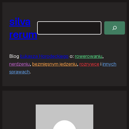
silva
Szukaj
rerum
Blog
Łukasza Horodeckiego
o:
rowerowaniu
,
nerdzeniu
,
bezmięsnym jedzeniu
,
rozrywce
i
innych
sprawach
.