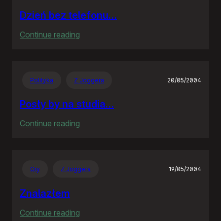
Dzień bez telefonu…
:
Continue reading
Dzień
bez
telefonu…
Polityka
Z Joggera
20/05/2004
Posły by na studia…
:
Continue reading
Posły
by
na
Gry
Z Joggera
19/05/2004
studia…
Znalazłem
:
Continue reading