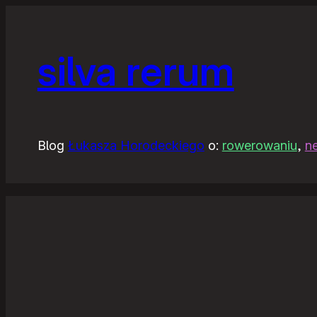
silva rerum
Blog
Łukasza Horodeckiego
o:
rowerowaniu
,
n