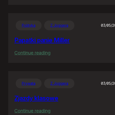
Tłumaczenie
Polityka
Z Joggera
03/05/
Papatki panie Miller
:
Continue reading
Papatki
panie
Miller
Prywata
Z Joggera
03/05/
Zjazdy klasowe
:
Continue reading