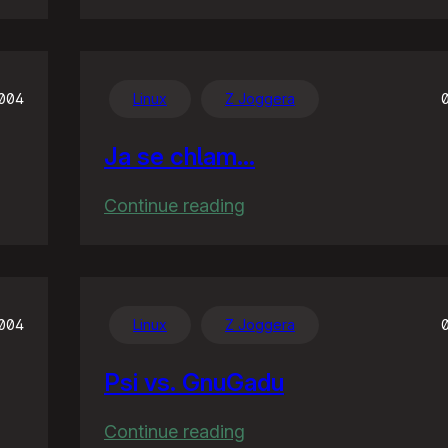
US3
vs.
Outkast
2004
Linux
Z Joggera
Ja se chlam…
:
Continue reading
Ja
se
chlam…
2004
Linux
Z Joggera
Psi vs. GnuGadu
:
Continue reading