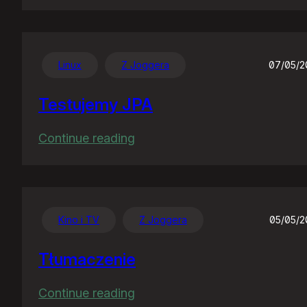
Jak
akcja,
to
akcja…
Linux
Z Joggera
07/05/2
Testujemy JPA
:
Continue reading
Testujemy
JPA
Kino i TV
Z Joggera
05/05/
Tłumaczenie
:
Continue reading