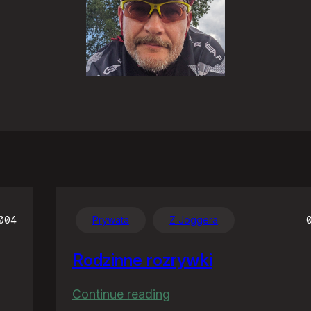
2004
Prywata
Z Joggera
Rodzinne rozrywki
:
Continue reading