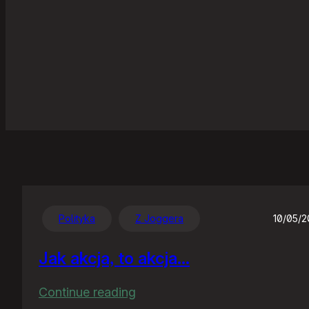
Polityka
Z Joggera
10/05/
Jak akcja, to akcja…
:
Continue reading