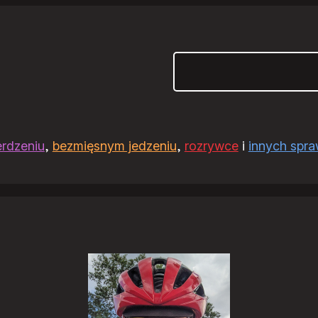
Szukaj
erdzeniu
,
bezmięsnym jedzeniu
,
rozrywce
i
innych spr