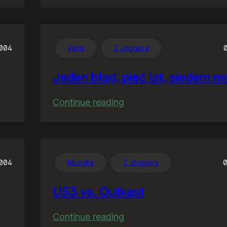
Rodzinne
rozrywki
004
Varia
Z Joggera
Jeden błąd, pięć lat, siedem m
:
Continue reading
Jeden
błąd,
pięć
lat,
2004
Muzyka
Z Joggera
0
siedem
US3 vs. Outkast
milionów
:
Continue reading