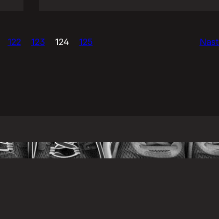
Psi
vs.
GnuGadu
122
123
124
125
Nast