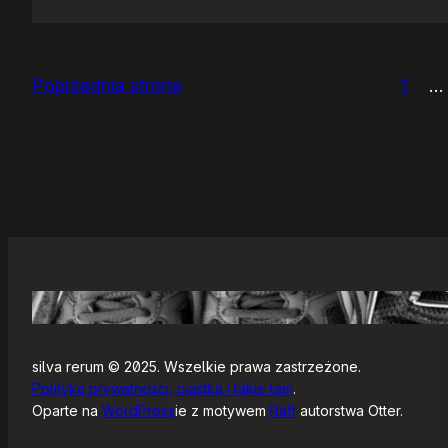
Zjazdy
klasowe
Poprzednia strona
1
…
silva rerum © 2025. Wszelkie prawa zastrzeżone.
Polityka prywatności, ciastka i takie tam
.
Oparte na
WordPress
ie z motywem
Raft
autorstwa Otter.