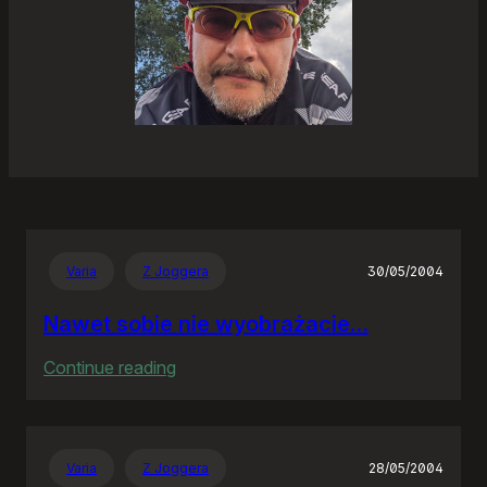
Varia
Z Joggera
30/05/2004
Nawet sobie nie wyobrażacie…
:
Continue reading
Nawet
sobie
nie
Varia
Z Joggera
28/05/2004
wyobrażacie…