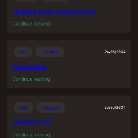
wieś
Leppera życie przed życiem
:
Continue reading
Leppera
życie
przed
Varia
Z Joggera
26/05/2004
życiem
Perfect Day
:
Continue reading
Perfect
Day
Linux
Z Joggera
23/05/2004
IceWM 1.2.14
:
Continue reading