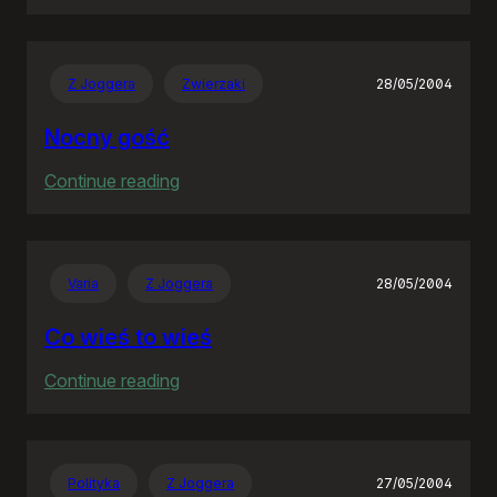
Goodbye
Neostrado!
Z Joggera
Zwierzaki
28/05/2004
Nocny gość
:
Continue reading
Nocny
gość
Varia
Z Joggera
28/05/2004
Co wieś to wieś
:
Continue reading
Co
wieś
to
Polityka
Z Joggera
27/05/2004