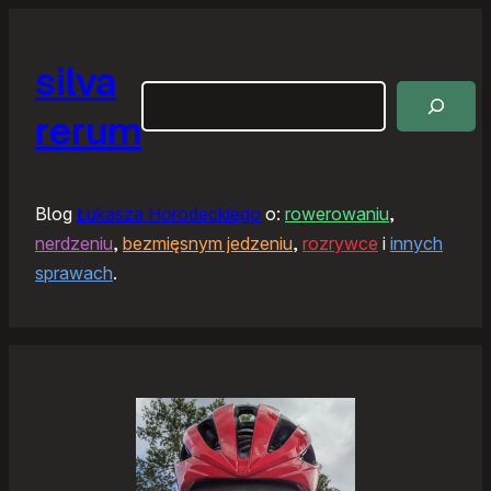
silva
Szukaj
rerum
Blog
Łukasza Horodeckiego
o:
rowerowaniu
,
nerdzeniu
,
bezmięsnym jedzeniu
,
rozrywce
i
innych
sprawach
.