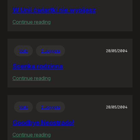
W Unii ćwiartki nie wypijesz
:
Continue reading
W
Unii
ćwiartki
Varia
Z Joggera
28/05/2004
nie
wypijesz
Scenka rodzinna
:
Continue reading
Scenka
rodzinna
Varia
Z Joggera
28/05/2004
Goodbye Neostrado!
:
Continue reading