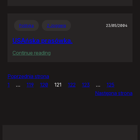
IceWM
1.2.14
Polityka
Z Joggera
23/05/2004
USAńska prasówka.
:
Continue reading
USAńska
prasówka.
Poprzednia strona
1
…
119
120
121
122
123
…
125
Następna strona