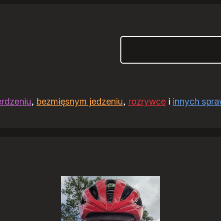
Szukaj
erdzeniu
,
bezmięsnym jedzeniu
,
rozrywce
i
innych spr