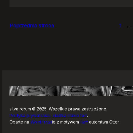
Zjazdy
klasowe
Poprzednia strona
1
…
silva rerum © 2025. Wszelkie prawa zastrzeżone.
Polityka prywatności, ciastka i takie tam
.
Oparte na
WordPress
ie z motywem
Raft
autorstwa Otter.