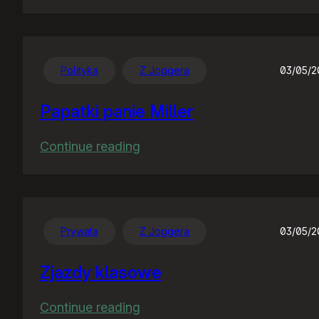
Tłumaczenie
Polityka
Z Joggera
03/05/
Papatki panie Miller
:
Continue reading
Papatki
panie
Miller
Prywata
Z Joggera
03/05/
Zjazdy klasowe
:
Continue reading