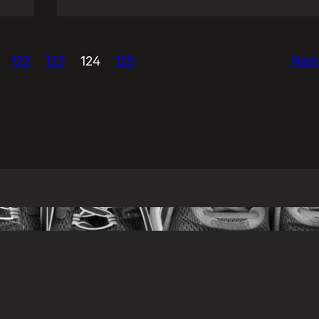
Psi
vs.
GnuGadu
122
123
124
125
Nast