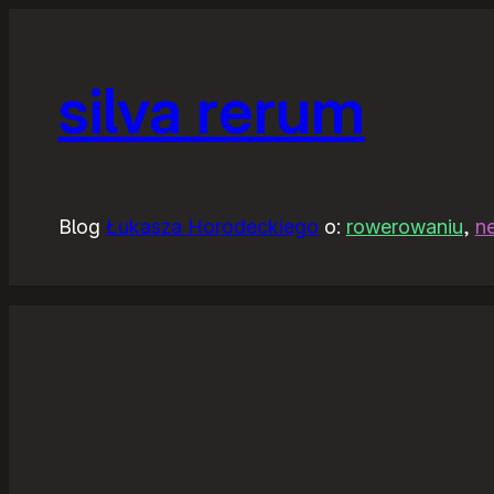
silva rerum
Blog
Łukasza Horodeckiego
o:
rowerowaniu
,
n