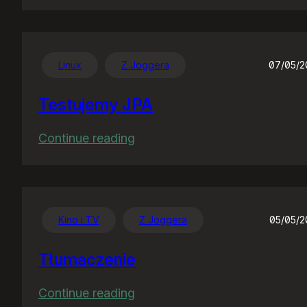
Jak
akcja,
to
akcja…
Linux
Z Joggera
07/05/2
Testujemy JPA
:
Continue reading
Testujemy
JPA
Kino i TV
Z Joggera
05/05/
Tłumaczenie
:
Continue reading