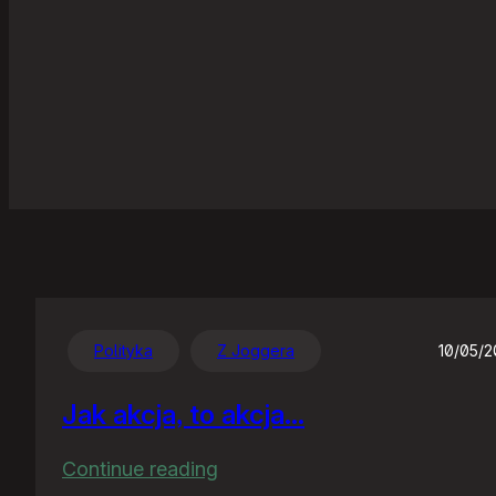
Polityka
Z Joggera
10/05/
Jak akcja, to akcja…
:
Continue reading