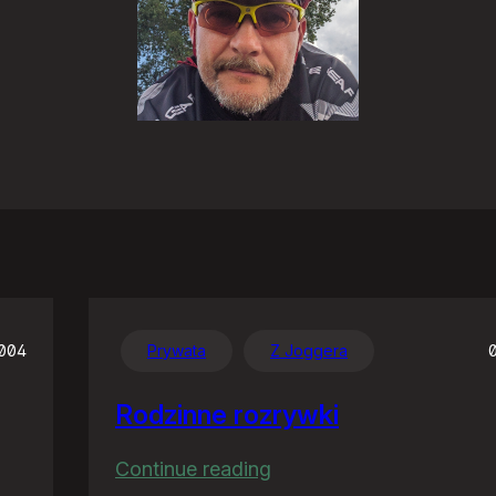
2004
Prywata
Z Joggera
Rodzinne rozrywki
:
Continue reading