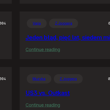
Rodzinne
rozrywki
004
Varia
Z Joggera
Jeden błąd, pięć lat, siedem m
:
Continue reading
Jeden
błąd,
pięć
lat,
2004
Muzyka
Z Joggera
0
siedem
US3 vs. Outkast
milionów
:
Continue reading