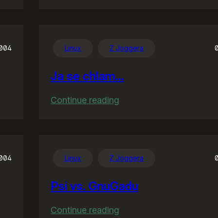
US3
vs.
Outkast
2004
Linux
Z Joggera
Ja se chlam…
:
Continue reading
Ja
se
chlam…
2004
Linux
Z Joggera
Psi vs. GnuGadu
:
Continue reading