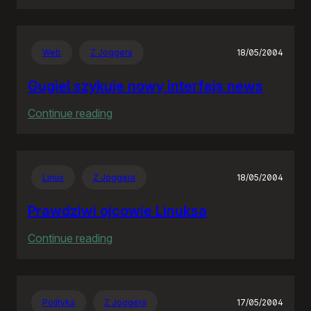
Rozproszona
Nieodpowiedzialność
Web
Z Joggera
18/05/2004
Gugiel szykuje nowy interfejs news
:
Continue reading
Gugiel
szykuje
nowy
Linux
Z Joggera
18/05/2004
interfejs
news
Prawdziwi ojcowie Linuksa
:
Continue reading
Prawdziwi
ojcowie
Linuksa
Polityka
Z Joggera
17/05/2004