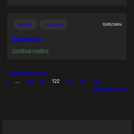
Panie
Otomo…
Muzyka
Z Joggera
15/05/2004
Eurowizja!
:
Continue reading
Eurowizja!
Poprzednia strona
1
…
120
121
122
123
124
125
Następna strona