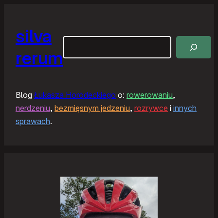
silva
Szukaj
rerum
Blog
Łukasza Horodeckiego
o:
rowerowaniu
,
nerdzeniu
,
bezmięsnym jedzeniu
,
rozrywce
i
innych
sprawach
.