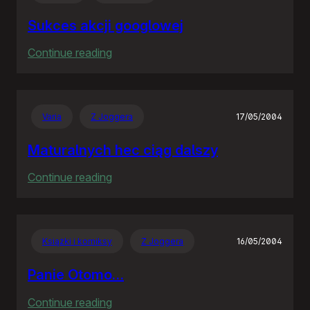
Sukces akcji googlowej
:
Continue reading
Sukces
akcji
googlowej
Varia
Z Joggera
17/05/2004
Maturalnych hec ciąg dalszy
:
Continue reading
Maturalnych
hec
ciąg
Książki i komiksy
Z Joggera
16/05/2004
dalszy
Panie Otomo…
:
Continue reading