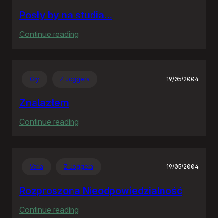
Posły by na studia…
:
Continue reading
Posły
by
na
Gry
Z Joggera
19/05/2004
studia…
Znalazłem
:
Continue reading
Znalazłem
Varia
Z Joggera
19/05/2004
Rozproszona Nieodpowiedzialność
:
Continue reading