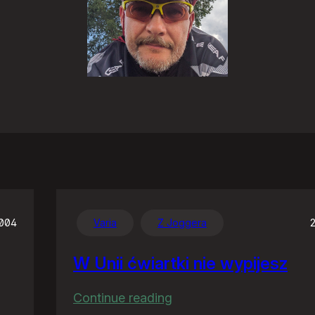
2004
Varia
Z Joggera
W Unii ćwiartki nie wypijesz
:
Continue reading