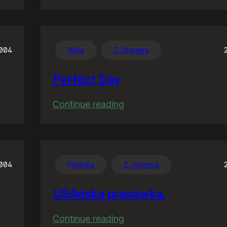
Co
wieś
to
wieś
2004
Varia
Z Joggera
Perfect Day
:
Continue reading
Perfect
Day
2004
Polityka
Z Joggera
USAńska prasówka.
:
Continue reading