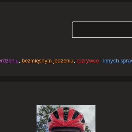
Szukaj
erdzeniu
,
bezmięsnym jedzeniu
,
rozrywce
i
innych spr