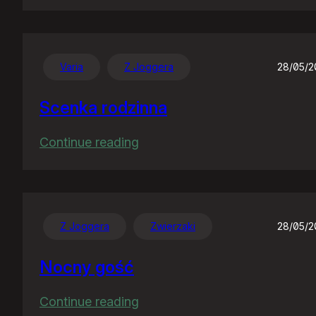
Nawet
sobie
nie
wyobrażacie…
Varia
Z Joggera
28/05/
Scenka rodzinna
:
Continue reading
Scenka
rodzinna
Z Joggera
Zwierzaki
28/05/
Nocny gość
:
Continue reading