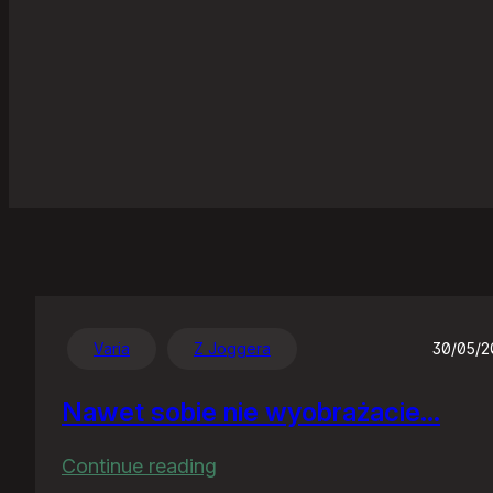
Varia
Z Joggera
30/05/
Nawet sobie nie wyobrażacie…
:
Continue reading