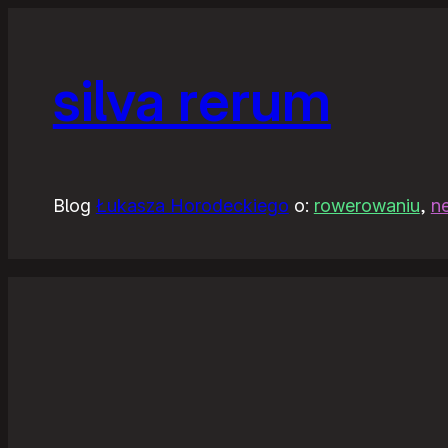
silva rerum
Blog
Łukasza Horodeckiego
o:
rowerowaniu
,
n