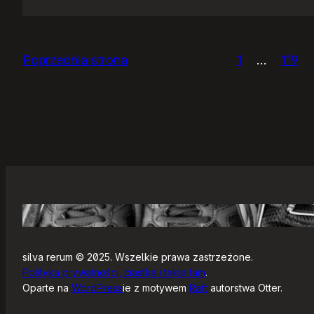
IceWM
1.2.14
Poprzednia strona
1
…
119
silva rerum © 2025. Wszelkie prawa zastrzeżone.
Polityka prywatności, ciastka i takie tam
.
Oparte na
WordPress
ie z motywem
Raft
autorstwa Otter.