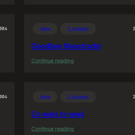
W
Unii
ćwiartki
nie
2004
Varia
Z Joggera
wypijesz
Goodbye Neostrado!
:
Continue reading
Goodbye
Neostrado!
2004
Varia
Z Joggera
Co wieś to wieś
:
Continue reading