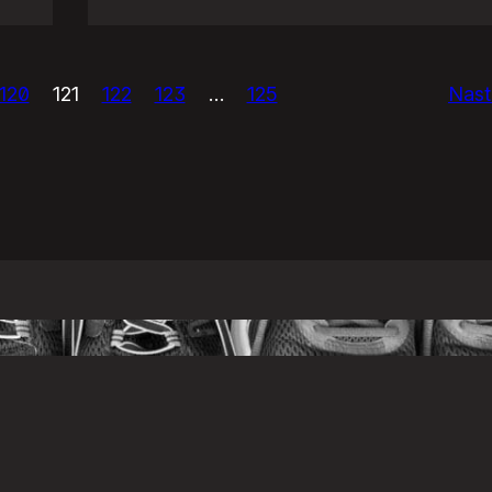
USAńska
prasówka.
120
121
122
123
…
125
Nast