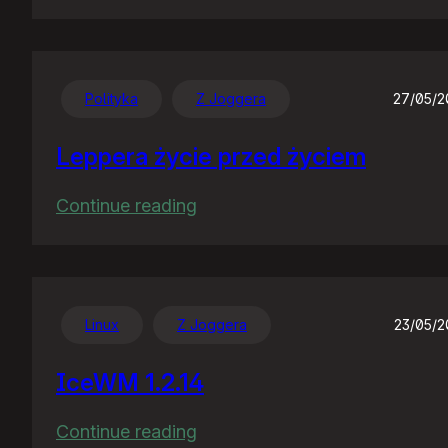
Nocny
gość
Polityka
Z Joggera
27/05/
Leppera życie przed życiem
:
Continue reading
Leppera
życie
przed
życiem
Linux
Z Joggera
23/05/
IceWM 1.2.14
:
Continue reading