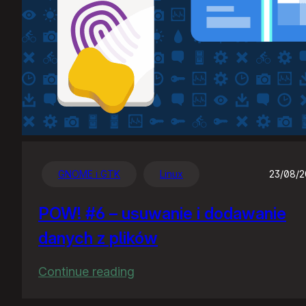
GNOME i GTK
Linux
23/08/
POW! #6 – usuwanie i dodawanie
danych z plików
:
Continue reading
POW!