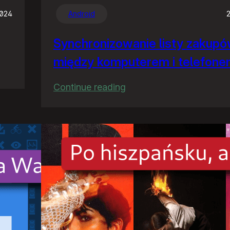
2024
Android
Synchronizowanie listy zakup
między komputerem i telefon
:
Continue reading
Synchronizowanie
listy
zakupów
między
komputerem
i
telefonem