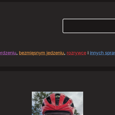
Szukaj
erdzeniu
,
bezmięsnym jedzeniu
,
rozrywce
i
innych spr