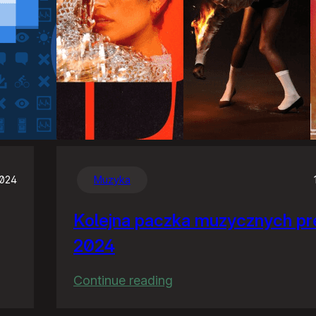
2024
Muzyka
Kolejna paczka muzycznych pr
2024
:
Continue reading
Kolejna