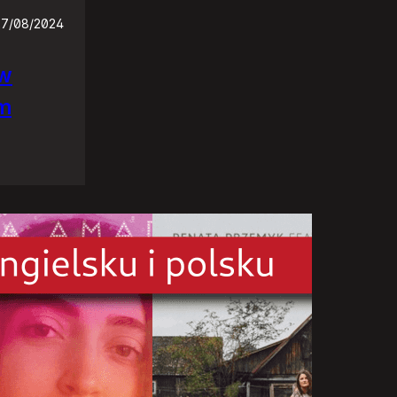
27/08/2024
ów
em