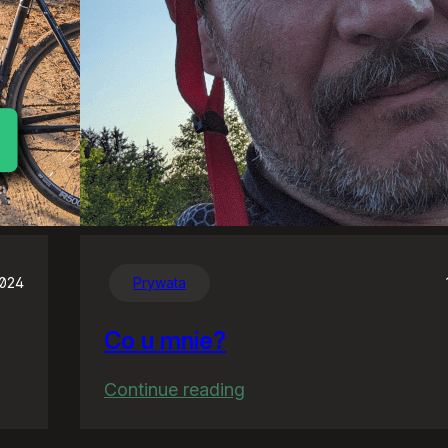
2024
Prywata
Co u mnie?
:
Continue reading
Co