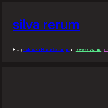
silva rerum
Blog
Łukasza Horodeckiego
o:
rowerowaniu
,
n