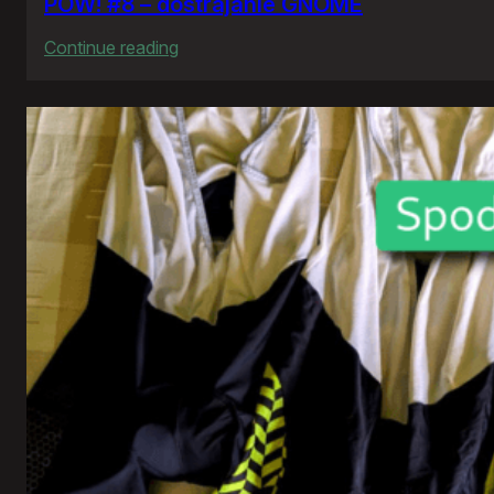
POW! #8 – dostrajanie GNOME
:
Continue reading
POW!
#8
–
dostrajanie
GNOME