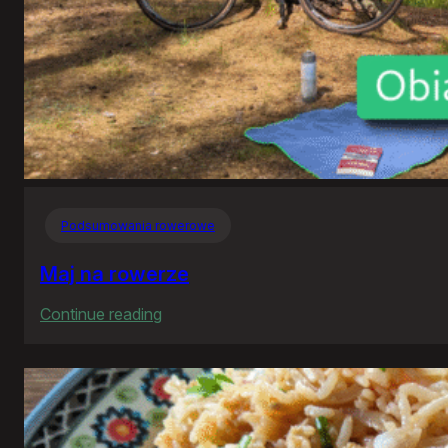
Podsumowania rowerowe
Maj na rowerze
:
Continue reading
Maj
na
rowerze