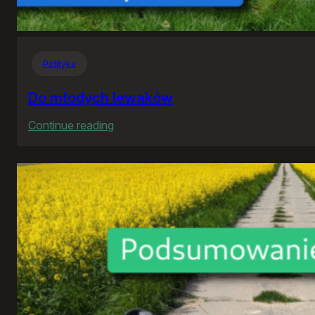
Polityka
Do młodych lewaków
:
Continue reading
Do
młodych
lewaków