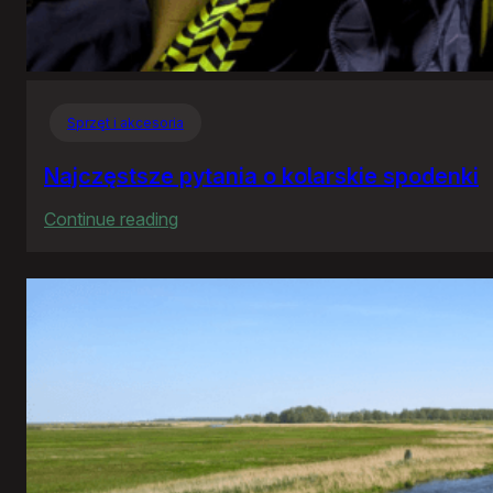
Sprzęt i akcesoria
Najczęstsze pytania o kolarskie spodenki
:
Continue reading
Najczęstsze
pytania
o
kolarskie
spodenki