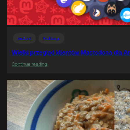
Android
Fediświat
Wielki przegląd klientów Mastodona dla A
:
Continue reading
Wielki
przegląd
klientów
Mastodona
dla
Androida