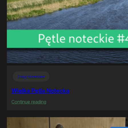
Trasy rowerowe
Wielka Pętla Notecka
:
Continue reading
Wielka
Pętla
Notecka