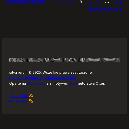
Poprzednia strona
1
2
3
4
5
6
…
125
dnia
Następna strona
silva rerum © 2025. Wszelkie prawa zastrzeżone.
Polityka prywatności, ciastka i takie tam
.
Oparte na
WordPress
ie z motywem
Raft
autorstwa Otter.
Kanał RSS
Kanał Atom