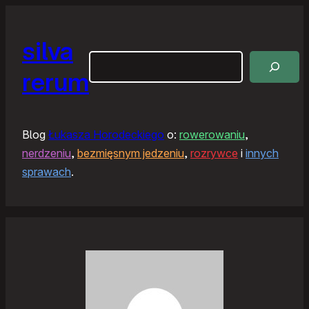
silva
Szukaj
rerum
Blog
Łukasza Horodeckiego
o:
rowerowaniu
,
nerdzeniu
,
bezmięsnym jedzeniu
,
rozrywce
i
innych
sprawach
.