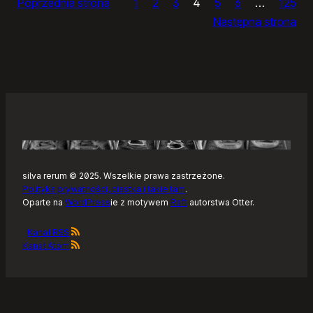
Poprzednia strona
1
2
3
4
5
6
…
125
dnia
Następna strona
silva rerum © 2025. Wszelkie prawa zastrzeżone.
Polityka prywatności, ciastka i takie tam
.
Oparte na
WordPress
ie z motywem
Raft
autorstwa Otter.
Kanał RSS
Kanał Atom