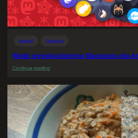
Android
Fediświat
Wielki przegląd klientów Mastodona dla A
:
Continue reading
Wielki
przegląd
klientów
Mastodona
dla
Androida