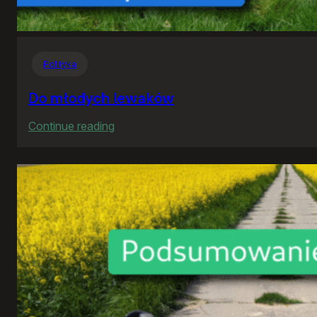
Polityka
Do młodych lewaków
:
Continue reading
Do
młodych
lewaków