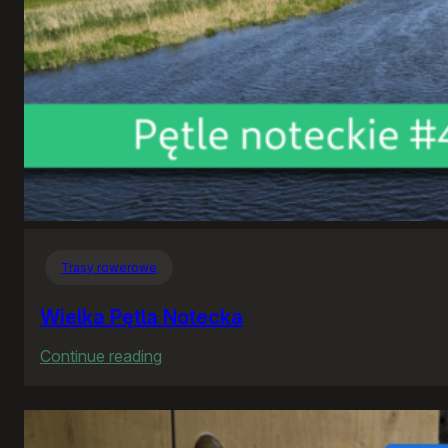
Trasy rowerowe
Wielka Pętla Notecka
:
Continue reading
Wielka
Pętla
Notecka