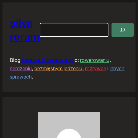
silva
Szukaj
rerum
Blog
Łukasza Horodeckiego
o:
rowerowaniu
,
nerdzeniu
,
bezmięsnym jedzeniu
,
rozrywce
i
innych
sprawach
.