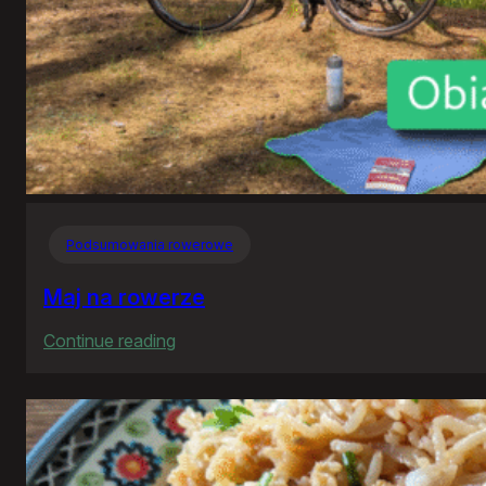
Podsumowania rowerowe
Maj na rowerze
:
Continue reading
Maj
na
rowerze