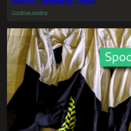
POW! #8 – dostrajanie GNOME
:
Continue reading
POW!
#8
–
dostrajanie
GNOME