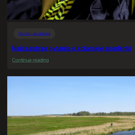
Sprzęt i akcesoria
Najczęstsze pytania o kolarskie spodenki
:
Continue reading
Najczęstsze
pytania
o
kolarskie
spodenki