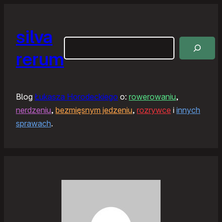
silva
Szukaj
rerum
Blog
Łukasza Horodeckiego
o:
rowerowaniu
,
nerdzeniu
,
bezmięsnym jedzeniu
,
rozrywce
i
innych
sprawach
.