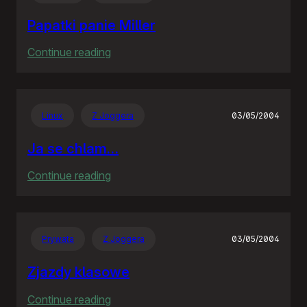
Papatki panie Miller
:
Continue reading
Papatki
panie
Miller
Linux
Z Joggera
03/05/2004
Ja se chlam…
:
Continue reading
Ja
se
chlam…
Prywata
Z Joggera
03/05/2004
Zjazdy klasowe
:
Continue reading