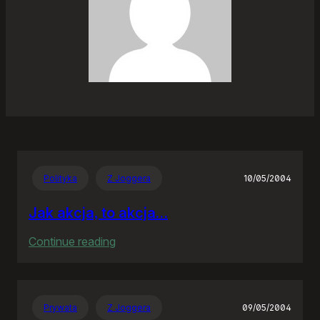
Polityka
Z Joggera
10/05/2004
Jak akcja, to akcja…
:
Continue reading
Jak
akcja,
to
Prywata
Z Joggera
09/05/2004
akcja…