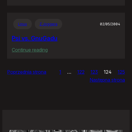
Zjazdy
klasowe
Linux
Z Joggera
02/05/2004
Psi vs. GnuGadu
:
Continue reading
Psi
vs.
Poprzednia strona
1
…
122
123
124
125
GnuGadu
Następna strona