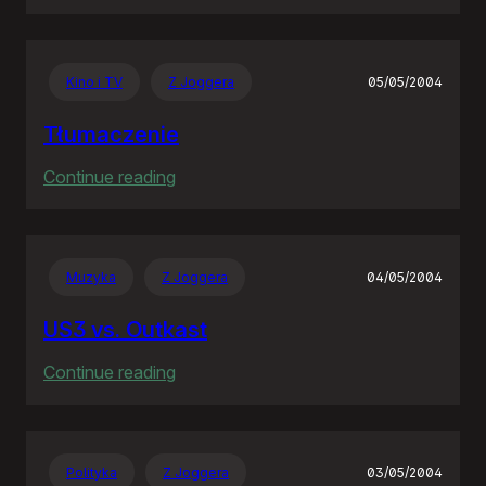
Jeden
błąd,
pięć
Kino i TV
Z Joggera
05/05/2004
lat,
siedem
Tłumaczenie
milionów
:
Continue reading
Tłumaczenie
Muzyka
Z Joggera
04/05/2004
US3 vs. Outkast
:
Continue reading
US3
vs.
Outkast
Polityka
Z Joggera
03/05/2004