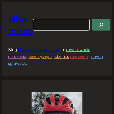
silva
Szukaj
rerum
Blog
Łukasza Horodeckiego
o:
rowerowaniu
,
nerdzeniu
,
bezmięsnym jedzeniu
,
rozrywce
i
innych
sprawach
.