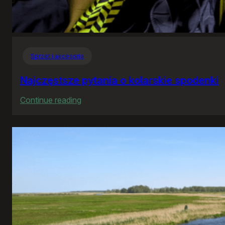
Sprzęt i akcesoria
Najczęstsze pytania o kolarskie spodenki
:
Continue reading
Najczęstsze
pytania
o
kolarskie
spodenki