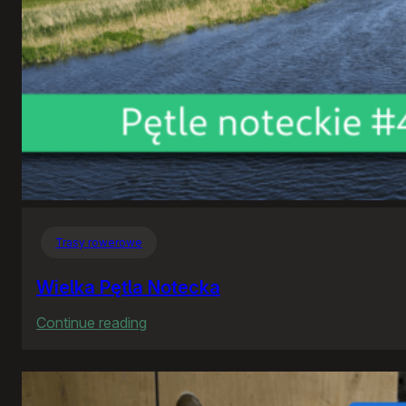
Trasy rowerowe
Wielka Pętla Notecka
:
Continue reading
Wielka
Pętla
Notecka