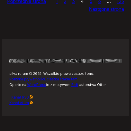
Poprzednia strona
1
2
3
4
5
6
…
125
dnia
Następna strona
silva rerum © 2025. Wszelkie prawa zastrzeżone.
Polityka prywatności, ciastka i takie tam
.
Oparte na
WordPress
ie z motywem
Raft
autorstwa Otter.
Kanał RSS
Kanał Atom