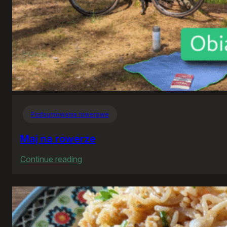
Podsumowania rowerowe
Maj na rowerze
:
Continue reading
Maj
na
rowerze