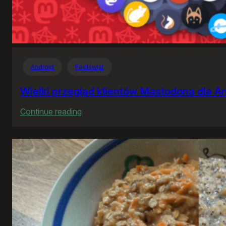
Android
Fediświat
Wielki przegląd klientów Mastodona dla A
:
Continue reading
Wielki
przegląd
klientów
Mastodona
dla
Androida