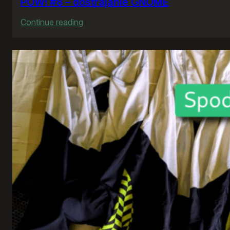
POW! #8 – dostrajanie GNOME
:
Continue reading
POW!
#8
–
dostrajanie
GNOME