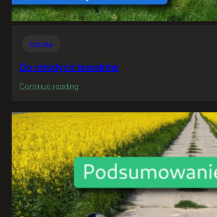
Polityka
Do młodych lewaków
:
Continue reading
Do
młodych
lewaków